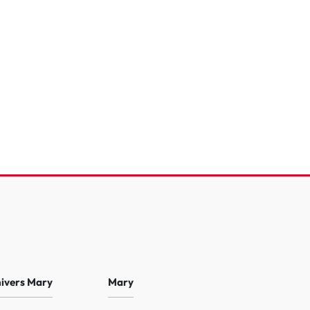
TCe 90
e
21 653 Km
2024
 €
18 990 €
0 €
nivers Mary
Mary