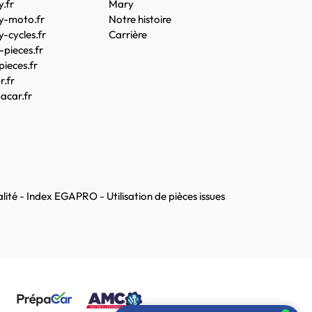
.fr
Mary
y-moto.fr
Notre histoire
-cycles.fr
Carrière
pieces.fr
pieces.fr
.fr
acar.fr
lité
-
Index EGAPRO
-
Utilisation de pièces issues