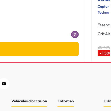
Captur 
Techno
Essenc
Crit'Air
20 490
- 1 50
Véhicules d'occasion
Entretien
L'U