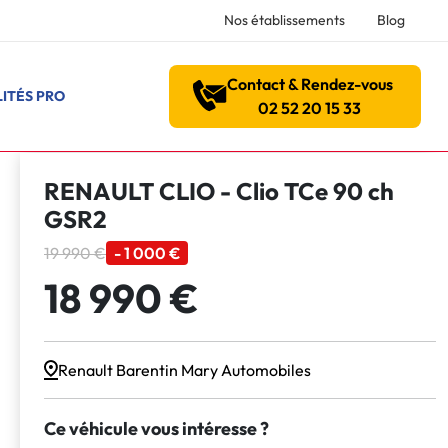
Nos établissements
Blog
Contact & Rendez-vous
ITÉS PRO
02 52 20 15 33
RENAULT CLIO - Clio TCe 90 ch
GSR2
19 990 €
- 1 000 €
18 990 €
Renault Barentin Mary Automobiles
Ce véhicule vous intéresse ?