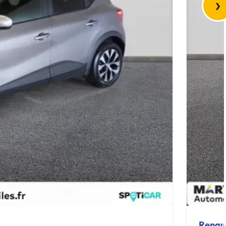
›
Renau