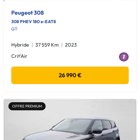
Peugeot 308
308 PHEV 180 e-EAT8
GT
Hybride
37 559 Km
2023
Crit'Air
26 990 €
OFFRE PREMIUM