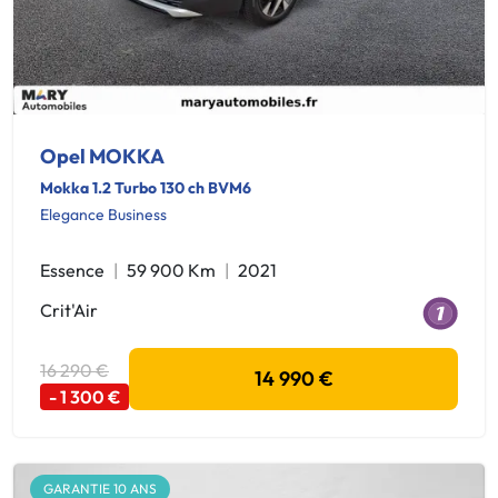
Opel MOKKA
Mokka 1.2 Turbo 130 ch BVM6
Elegance Business
Essence
59 900 Km
2021
Crit'Air
16 290 €
14 990 €
- 1 300 €
GARANTIE 10 ANS