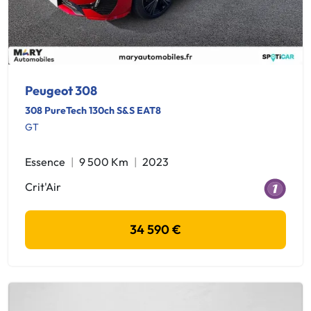
Peugeot 308
308 PureTech 130ch S&S EAT8
GT
Essence
9 500 Km
2023
Crit'Air
34 590 €