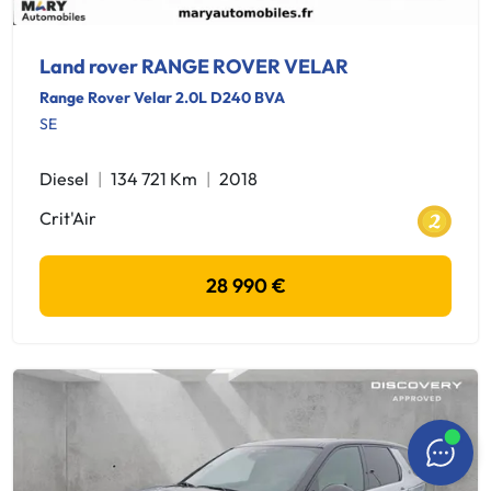
Land rover RANGE ROVER VELAR
Range Rover Velar 2.0L D240 BVA
SE
Diesel
134 721 Km
2018
Crit'Air
28 990 €