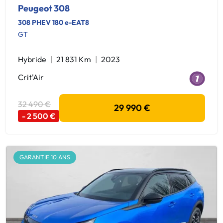
Peugeot 308
308 PHEV 180 e-EAT8
GT
Hybride
21 831 Km
2023
Crit'Air
32 490 €
29 990 €
- 2 500 €
GARANTIE 10 ANS