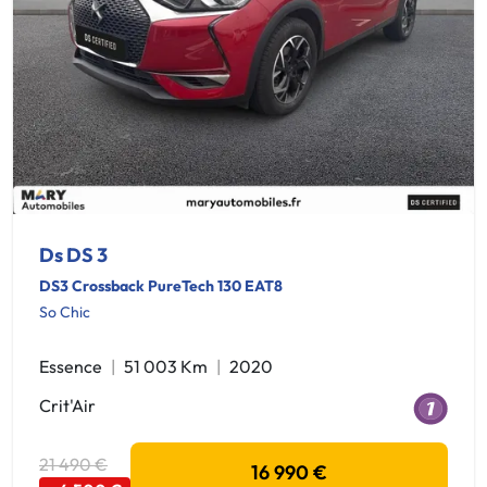
Ds DS 3
DS3 Crossback PureTech 130 EAT8
So Chic
Essence
51 003 Km
2020
Crit'Air
21 490 €
16 990 €