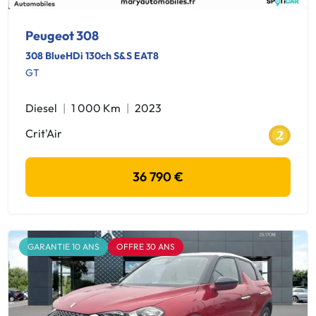
Peugeot 308
308 BlueHDi 130ch S&S EAT8
GT
Diesel
1 000 Km
2023
Crit'Air
36 790 €
GARANTIE 10 ANS
OFFRE 30 ANS