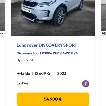
Land rover DISCOVERY SPORT
Discovery Sport P300e PHEV AWD BVA
Dynamic SE
Hybride
12 609 Km
2023
Crit'Air
54 900 €