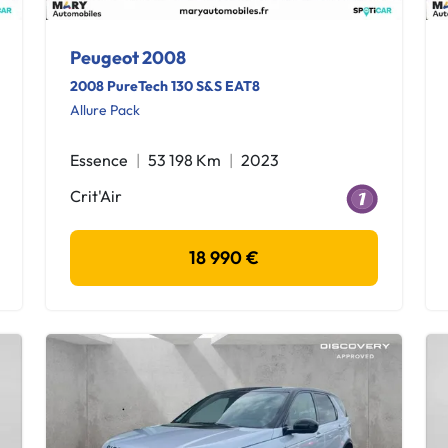
Peugeot 2008
2008 PureTech 130 S&S EAT8
Allure Pack
Essence
53 198 Km
2023
Crit'Air
18 990 €