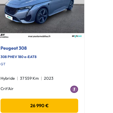
Peugeot 308
308 PHEV 180 e-EAT8
GT
Hybride
37 559 Km
2023
Crit'Air
26 990 €