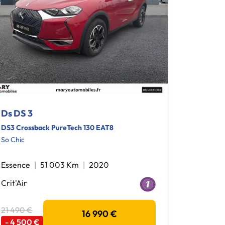
Ds DS 3
DS3 Crossback PureTech 130 EAT8
So Chic
Essence
51 003 Km
2020
Crit'Air
21 490 €
16 990 €
- 4 500 €