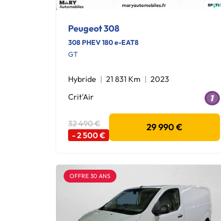
Peugeot 308
308 PHEV 180 e-EAT8
GT
Hybride
21 831 Km
2023
Crit'Air
32 490 €
29 990 €
- 2 500 €
OFFRE 30 ANS