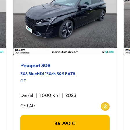
Peugeot 308
308 BlueHDi 130ch S&S EAT8
GT
Diesel
1 000 Km
2023
Crit'Air
36 790 €