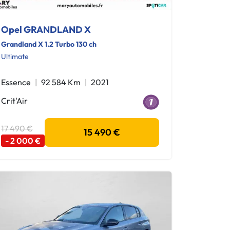
Opel GRANDLAND X
Grandland X 1.2 Turbo 130 ch
Ultimate
Essence
92 584 Km
2021
Crit'Air
17 490 €
15 490 €
- 2 000 €