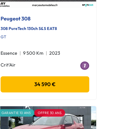
Peugeot 308
308 PureTech 130ch S&S EAT8
GT
Essence
9 500 Km
2023
Crit'Air
34 590 €
GARANTIE 10 ANS
OFFRE 30 ANS