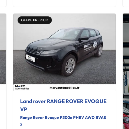
OFFRE PREMIUM
Land rover RANGE ROVER EVOQUE
VP
Range Rover Evoque P300e PHEV AWD BVA8
S