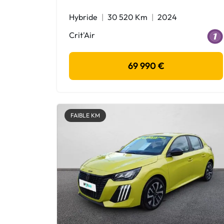
Hybride
30 520 Km
2024
Crit'Air
69 990 €
FAIBLE KM