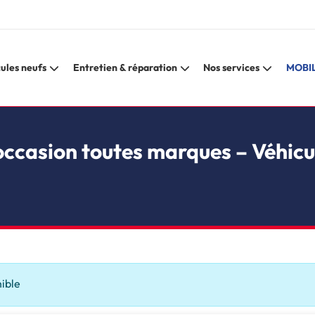
ules neufs
Entretien & réparation
Nos services
MOBIL
occasion toutes marques – Véhicu
nible