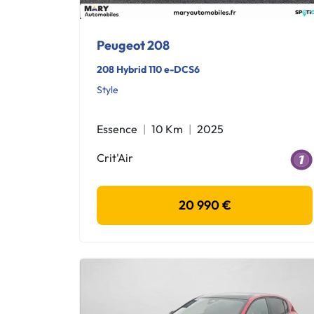
Peugeot 208
208 Hybrid 110 e-DCS6
Style
Essence
10 Km
2025
Crit'Air
20 990 €