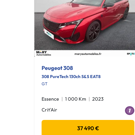
Peugeot 308
308 PureTech 130ch S&S EAT8
GT
Essence
1 000 Km
2023
Crit'Air
37 490 €