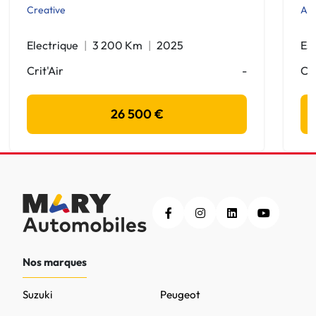
Creative
All
Electrique
3 200 Km
2025
Es
Crit'Air
-
Cri
26 500 €
Nos marques
Suzuki
Peugeot