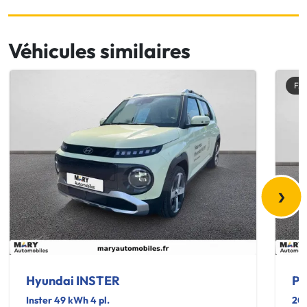
Véhicules similaires
FA
›
Hyundai INSTER
Pe
Inster 49 kWh 4 pl.
20