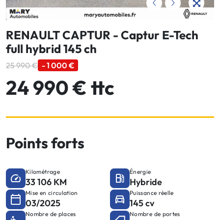
RENAULT CAPTUR - Captur E-Tech
full hybrid 145 ch
25 990 €
- 1 000 €
24 990 € ttc
Points forts
Kilométrage
Énergie
33 106 KM
Hybride
Mise en circulation
Puissance réelle
03/2025
145 cv
Nombre de places
Nombre de portes