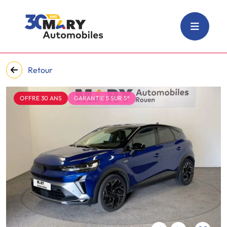
Retour
OFFRE 30 ANS
GARANTIE 5 SUR 5*
‹
›