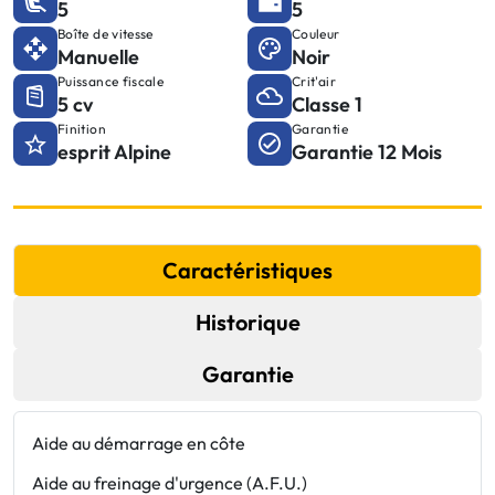
5
5
Boîte de vitesse
Couleur
Manuelle
Noir
Puissance fiscale
Crit'air
5 cv
Classe 1
Finition
Garantie
esprit Alpine
Garantie 12 Mois
Caractéristiques
Historique
Garantie
Aide au démarrage en côte
C
Aide au freinage d'urgence (A.F.U.)
E