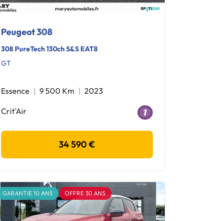
Peugeot 308
308 PureTech 130ch S&S EAT8
GT
Essence
9 500 Km
2023
Crit'Air
34 590 €
GARANTIE 10 ANS
OFFRE 30 ANS