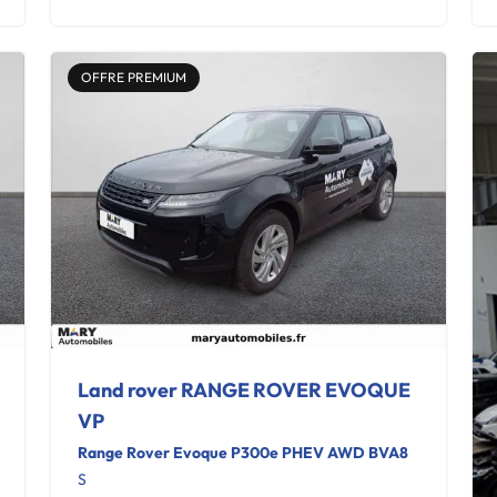
OFFRE PREMIUM
Land rover RANGE ROVER EVOQUE
VP
Range Rover Evoque P300e PHEV AWD BVA8
S