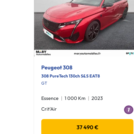
Peugeot 308
308 PureTech 130ch S&S EAT8
GT
Essence
1 000 Km
2023
Crit'Air
37 490 €