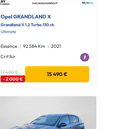
Opel GRANDLAND X
Grandland X 1.2 Turbo 130 ch
Ultimate
Essence
92 584 Km
2021
Crit'Air
17 490 €
15 490 €
- 2 000 €