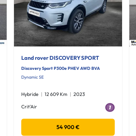
Land rover DISCOVERY SPORT
Discovery Sport P300e PHEV AWD BVA
Dynamic SE
Hybride
12 609 Km
2023
Crit'Air
54 900 €