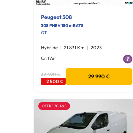
Peugeot 308
308 PHEV 180 e-EAT8
GT
Hybride
21 831 Km
2023
Crit'Air
32 490 €
29 990 €
- 2 500 €
OFFRE 30 ANS