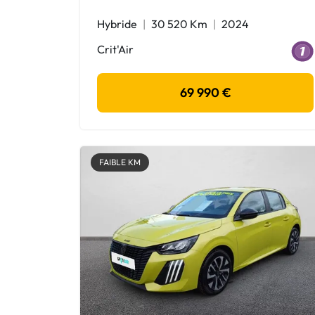
Hybride
30 520 Km
2024
Crit'Air
69 990 €
FAIBLE KM