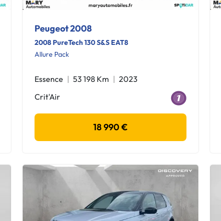
Peugeot 2008
2008 PureTech 130 S&S EAT8
Allure Pack
Essence
53 198 Km
2023
Crit'Air
18 990 €