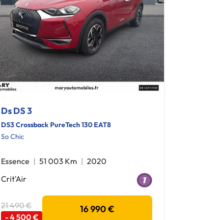
Ds DS 3
DS3 Crossback PureTech 130 EAT8
So Chic
Essence
51 003 Km
2020
Crit'Air
21 490 €
16 990 €
- 4 500 €