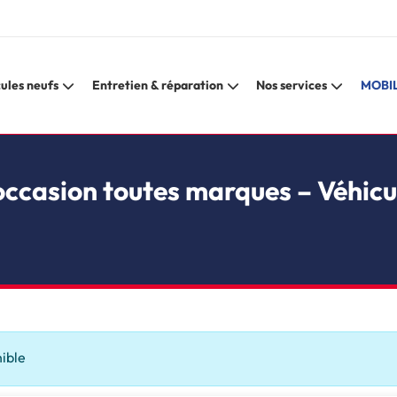
ules neufs
Entretien & réparation
Nos services
MOBIL
occasion toutes marques – Véhicu
nible