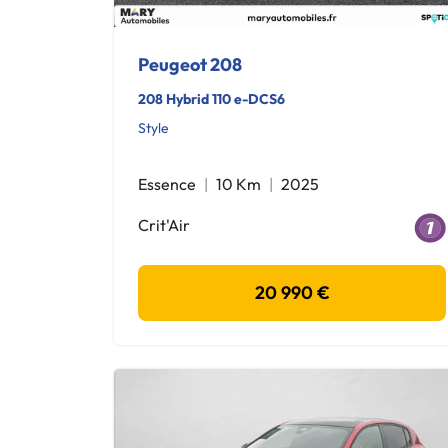
Peugeot 208
208 Hybrid 110 e-DCS6
Style
Essence
10 Km
2025
Crit'Air
20 990 €