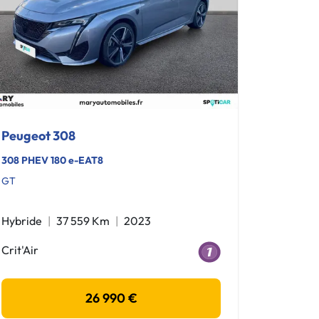
Peugeot 308
308 PHEV 180 e-EAT8
GT
Hybride
37 559 Km
2023
Crit'Air
26 990 €