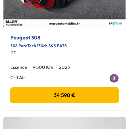
Peugeot 308
308 PureTech 130ch S&S EAT8
GT
Essence
9 500 Km
2023
Crit'Air
34 590 €