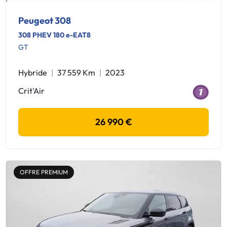
Peugeot 308
308 PHEV 180 e-EAT8
GT
Hybride
37 559 Km
2023
Crit'Air
26 990 €
OFFRE PREMIUM