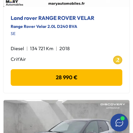
Land rover RANGE ROVER VELAR
Range Rover Velar 2.0L D240 BVA
SE
Diesel
134 721 Km
2018
Crit'Air
28 990 €