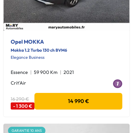
Opel MOKKA
Mokka 1.2 Turbo 130 ch BVM6
Elegance Business
Essence
59 900 Km
2021
Crit'Air
16 290 €
14 990 €
- 1 300 €
GARANTIE 10 ANS