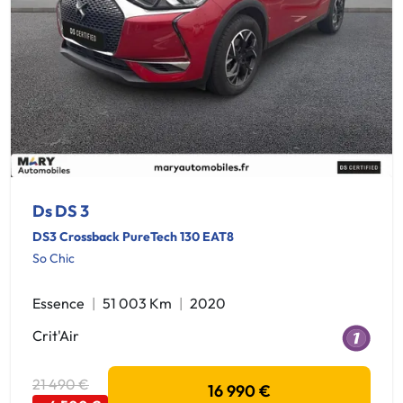
Ds DS 3
DS3 Crossback PureTech 130 EAT8
So Chic
Essence
51 003 Km
2020
Crit'Air
21 490 €
16 990 €