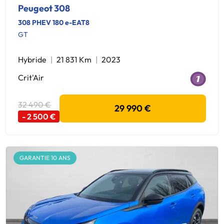
Peugeot 308
308 PHEV 180 e-EAT8
GT
Hybride
21 831 Km
2023
Crit'Air
32 490 €
29 990 €
- 2 500 €
GARANTIE 10 ANS