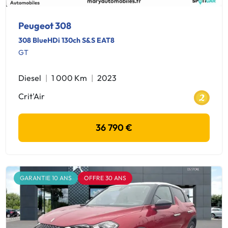
Peugeot 308
308 BlueHDi 130ch S&S EAT8
GT
Diesel
1 000 Km
2023
Crit'Air
36 790 €
GARANTIE 10 ANS
OFFRE 30 ANS