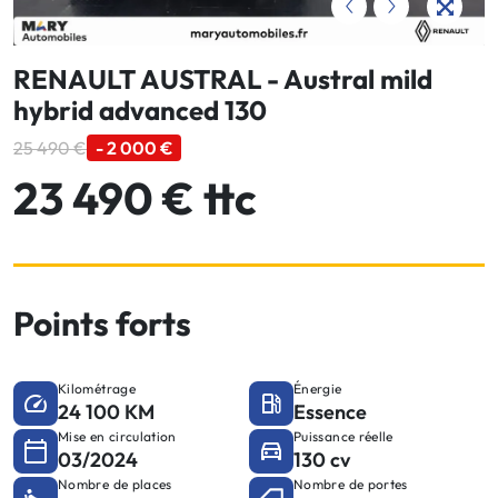
RENAULT AUSTRAL - Austral mild
hybrid advanced 130
25 490 €
- 2 000 €
23 490 € ttc
Points forts
Kilométrage
Énergie
24 100 KM
Essence
Mise en circulation
Puissance réelle
03/2024
130 cv
Nombre de places
Nombre de portes