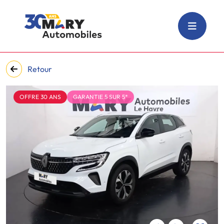
Retour
OFFRE 30 ANS
GARANTIE 5 SUR 5*
‹
›