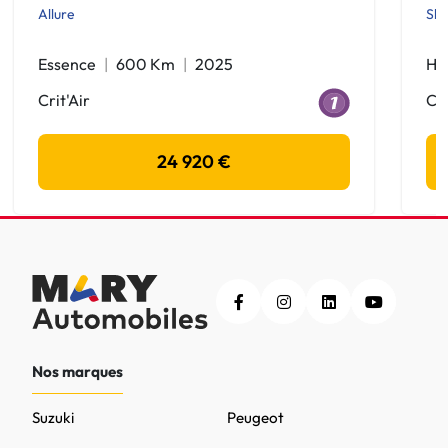
Allure
Shi
Essence
600 Km
2025
Hy
Crit'Air
Cri
24 920 €
Nos marques
Suzuki
Peugeot