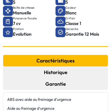
5
5
Boîte de vitesse
Couleur
Manuelle
Blanc
Puissance fiscale
Crit'air
7 cv
Classe 1
Finition
Garantie
Evolution
Garantie 12 Mois
Caractéristiques
Historique
Garantie
ABS avec aide au freinage d'urgence
F
Aide au freinage d'urgence
F