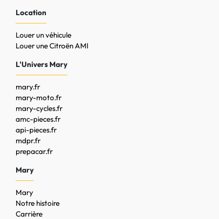
Location
Louer un véhicule
Louer une Citroën AMI
L'Univers Mary
mary.fr
mary-moto.fr
mary-cycles.fr
amc-pieces.fr
api-pieces.fr
mdpr.fr
prepacar.fr
Mary
Mary
Notre histoire
Carrière