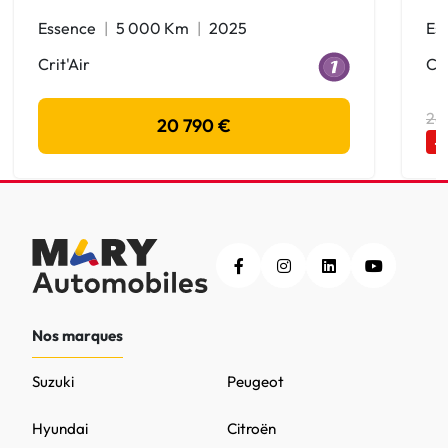
Essence
5 000 Km
2025
Es
Crit'Air
Cri
26
20 790 €
-
Nos marques
Suzuki
Peugeot
Hyundai
Citroën