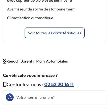
avec capteur de pluie et de luminosité
s
Avertisseur de sortie de stationnement
F
Climatisation automatique
F
Voir toutes les caractéristiques
Renault Barentin Mary Automobiles
Ce véhicule vous intéresse ?
Contactez-nous :
02 52 20 16 11