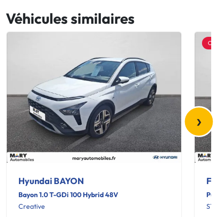
Véhicules similaires
OF
›
Hyundai BAYON
Fo
Bayon 1.0 T-GDi 100 Hybrid 48V
Pum
Creative
ST-