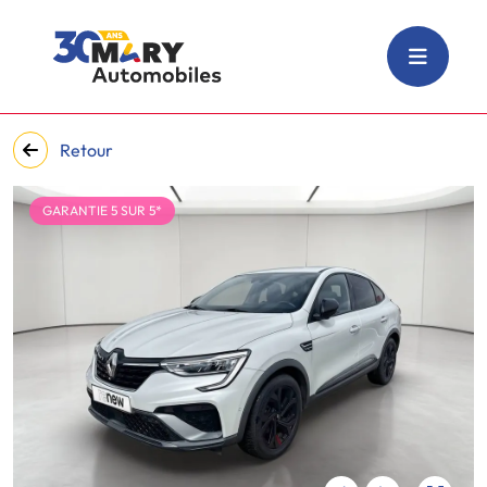
Retour
GARANTIE 5 SUR 5*
‹
›