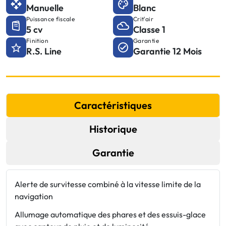
Manuelle
Blanc
Puissance fiscale
Crit'air
5 cv
Classe 1
Finition
Garantie
R.S. Line
Garantie 12 Mois
Caractéristiques
Historique
Garantie
Alerte de survitesse combiné à la vitesse limite de la
C
navigation
r
Allumage automatique des phares et des essuis-glace
E