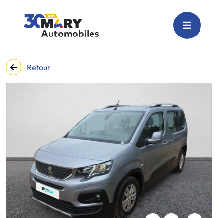
Retour
‹
›