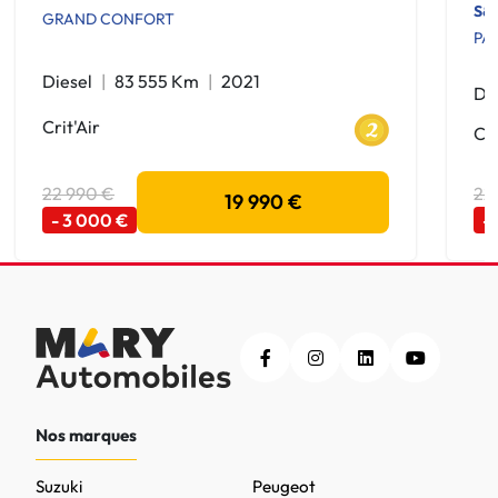
S&
GRAND CONFORT
PA
Diesel
83 555 Km
2021
Di
Crit'Air
Cri
22 990 €
22
19 990 €
- 3 000 €
-
Nos marques
Suzuki
Peugeot