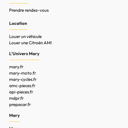
Prendre rendez-vous
Location
Louer un véhicule
Louer une Citroën AMI
L'Univers Mary
mary.fr
mary-moto.fr
mary-cycles.fr
amc-pieces.fr
api-pieces.fr
mdpr.fr
prepacar.fr
Mary