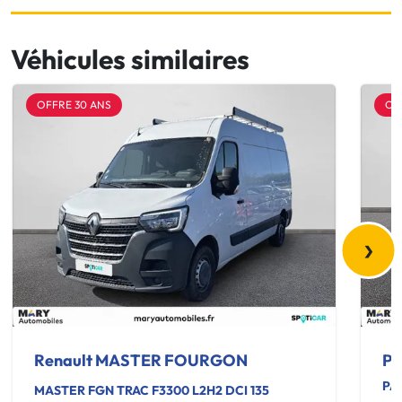
Véhicules similaires
OFFRE 30 ANS
OF
›
Renault MASTER FOURGON
Pe
PA
MASTER FGN TRAC F3300 L2H2 DCI 135