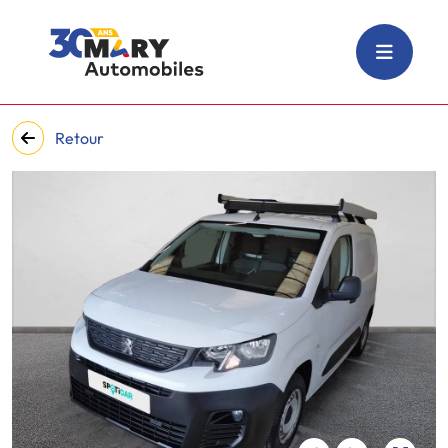
Retour
‹
›