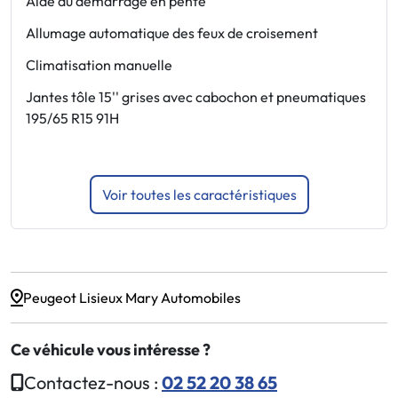
Aide au démarrage en pente
6
c
Allumage automatique des feux de croisement
A
Climatisation manuelle
A
Jantes tôle 15'' grises avec cabochon et pneumatiques
195/65 R15 91H
B
Voir toutes les caractéristiques
Peugeot Lisieux Mary Automobiles
Ce véhicule vous intéresse ?
Contactez-nous :
02 52 20 38 65