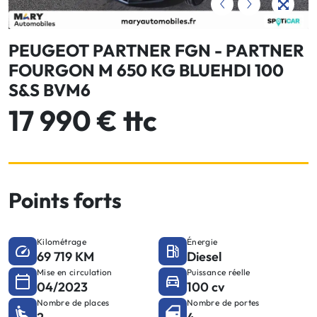
PEUGEOT PARTNER FGN - PARTNER
FOURGON M 650 KG BLUEHDI 100
S&S BVM6
17 990 € ttc
Points forts
Kilométrage
Énergie
69 719 KM
Diesel
Mise en circulation
Puissance réelle
04/2023
100 cv
Nombre de places
Nombre de portes