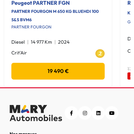
Peugeot PARTNER FGN
Re
PARTNER FOURGON M 650 KG BLUEHDI 100
KA
S&S BVM6
GR
PARTNER FOURGON
Di
Diesel
14 977 Km
2024
Cri
Crit'Air
17
19 490 €
-
Nos marques