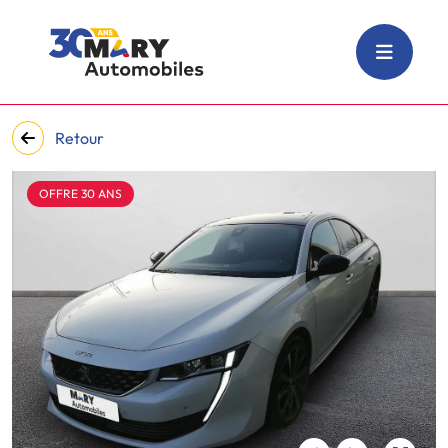
Retour
OFFRE 30 ANS
‹
›