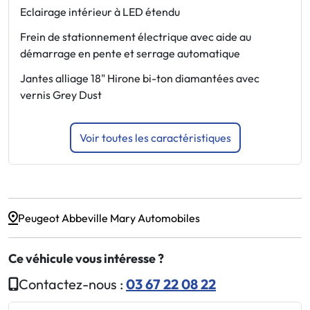
v
Eclairage intérieur à LED étendu
r
Frein de stationnement électrique avec aide au
s
démarrage en pente et serrage automatique
N
Jantes alliage 18" Hirone bi-ton diamantées avec
S
vernis Grey Dust
p
Voir toutes les caractéristiques
Peugeot Abbeville Mary Automobiles
Ce véhicule vous intéresse ?
Contactez-nous :
03 67 22 08 22