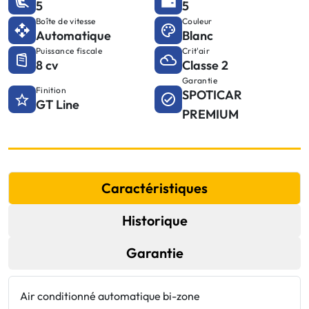
5
5
Boîte de vitesse
Couleur
Automatique
Blanc
Puissance fiscale
Crit'air
8 cv
Classe 2
Garantie
Finition
SPOTICAR
GT Line
PREMIUM
Caractéristiques
Historique
Garantie
Air conditionné automatique bi-zone
K