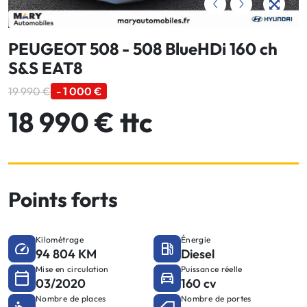
PEUGEOT 508 - 508 BlueHDi 160 ch
S&S EAT8
19 990 €
- 1 000 €
18 990 € ttc
Points forts
Kilométrage
Énergie
94 804 KM
Diesel
Mise en circulation
Puissance réelle
03/2020
160 cv
Nombre de places
Nombre de portes