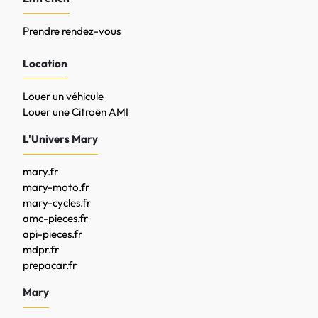
Prendre rendez-vous
Location
Louer un véhicule
Louer une Citroën AMI
L'Univers Mary
mary.fr
mary-moto.fr
mary-cycles.fr
amc-pieces.fr
api-pieces.fr
mdpr.fr
prepacar.fr
Mary