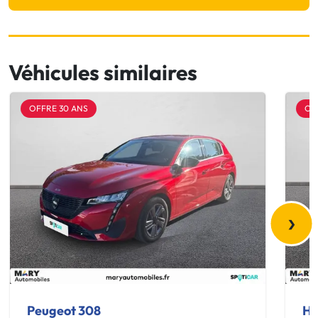
Véhicules similaires
OFFRE 30 ANS
OF
›
Peugeot 308
Hy