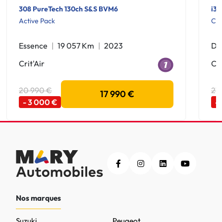
308 PureTech 130ch S&S BVM6
i30
Active Pack
Cre
Essence
19 057 Km
2023
Di
Crit'Air
Cri
20 990 €
21
17 990 €
- 3 000 €
-
Nos marques
Suzuki
Peugeot