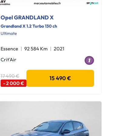
Opel GRANDLAND X
Grandland X 1.2 Turbo 130 ch
Ultimate
Essence
92 584 Km
2021
Crit'Air
17 490 €
15 490 €
- 2 000 €