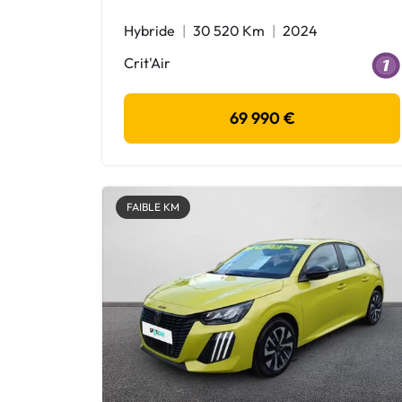
Hybride
30 520 Km
2024
Crit'Air
69 990 €
FAIBLE KM