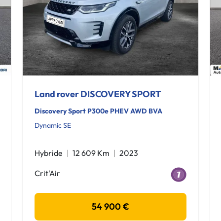
Land rover DISCOVERY SPORT
Discovery Sport P300e PHEV AWD BVA
Dynamic SE
Hybride
12 609 Km
2023
Crit'Air
54 900 €