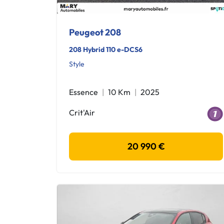
Peugeot 208
208 Hybrid 110 e-DCS6
Style
Essence
10 Km
2025
Crit'Air
20 990 €