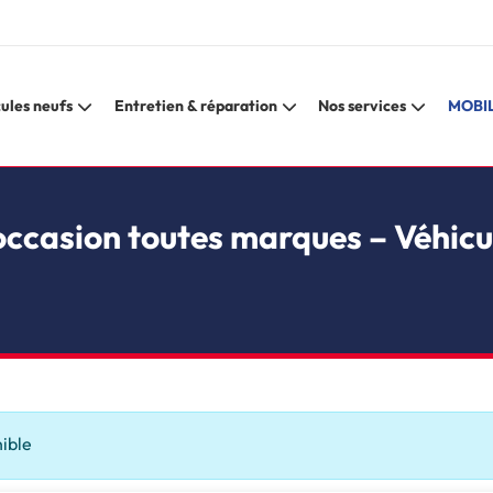
ules neufs
Entretien & réparation
Nos services
MOBIL
occasion toutes marques – Véhicu
nible