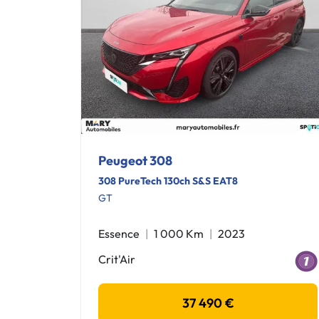
Peugeot 308
308 PureTech 130ch S&S EAT8
GT
Essence
1 000 Km
2023
Crit'Air
37 490 €