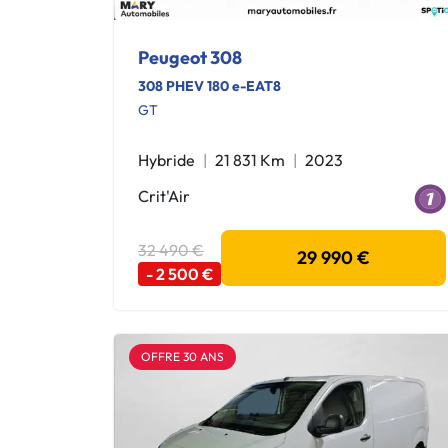
Peugeot 308
308 PHEV 180 e-EAT8
GT
Hybride
21 831 Km
2023
Crit'Air
32 490 €
29 990 €
- 2 500 €
OFFRE 30 ANS