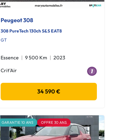
Peugeot 308
308 PureTech 130ch S&S EAT8
GT
Essence
9 500 Km
2023
Crit'Air
34 590 €
GARANTIE 10 ANS
OFFRE 30 ANS