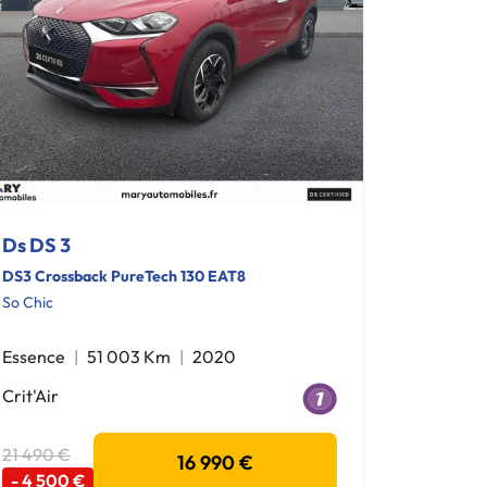
Ds DS 3
DS3 Crossback PureTech 130 EAT8
So Chic
Essence
51 003 Km
2020
Crit'Air
21 490 €
16 990 €
- 4 500 €