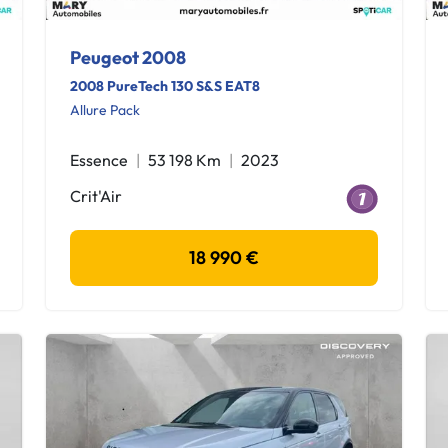
Peugeot 2008
2008 PureTech 130 S&S EAT8
Allure Pack
Essence
53 198 Km
2023
Crit'Air
18 990 €