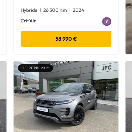
Hybride
26 500 Km
2024
Crit'Air
58 990 €
OFFRE PREMIUM