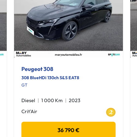
Peugeot 308
308 BlueHDi 130ch S&S EAT8
GT
Diesel
1 000 Km
2023
Crit'Air
36 790 €