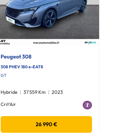
Peugeot 308
308 PHEV 180 e-EAT8
GT
Hybride
37 559 Km
2023
Crit'Air
26 990 €