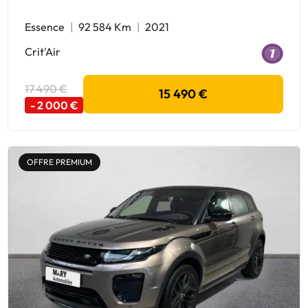
Essence
92 584 Km
2021
Crit'Air
17 490 €
15 490 €
- 2 000 €
OFFRE PREMIUM