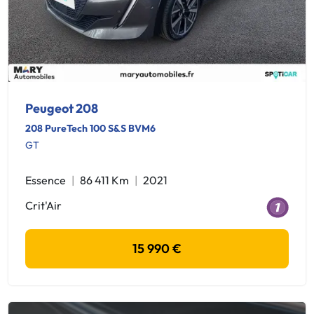
Peugeot 208
208 PureTech 100 S&S BVM6
GT
Essence
86 411 Km
2021
Crit'Air
15 990 €