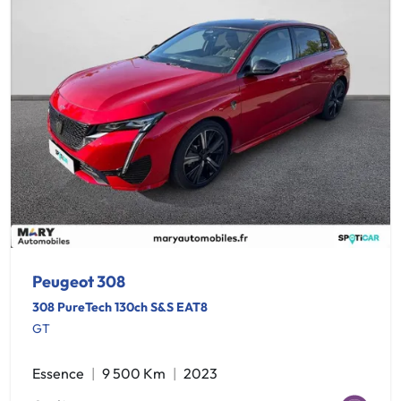
Peugeot 308
308 PureTech 130ch S&S EAT8
GT
Essence
9 500 Km
2023