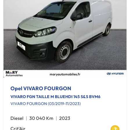
Opel VIVARO FOURGON
VIVARO FGN TAILLE M BLUEHDI 145 S&S BVM6
VIVARO FOURGON (03/2019-11/2023)
Diesel
30 040 Km
2023
Crit'Air