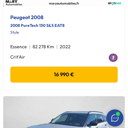
Peugeot 2008
2008 PureTech 130 S&S EAT8
Style
Essence
82 278 Km
2022
Crit'Air
16 990 €