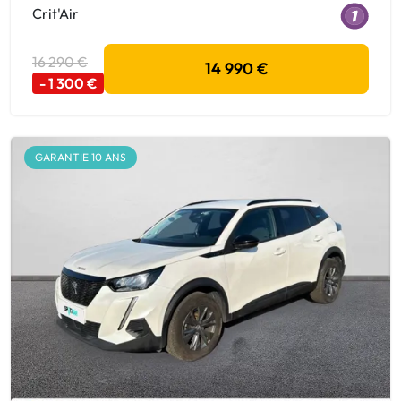
Crit'Air
16 290 €
14 990 €
- 1 300 €
GARANTIE 10 ANS