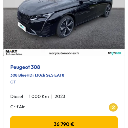
Peugeot 308
308 BlueHDi 130ch S&S EAT8
GT
Diesel
1 000 Km
2023
Crit'Air
36 790 €