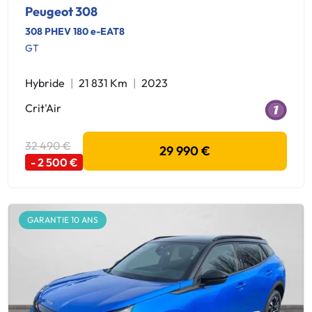
Peugeot 308
308 PHEV 180 e-EAT8
GT
Hybride
21 831 Km
2023
Crit'Air
32 490 €
29 990 €
- 2 500 €
GARANTIE 10 ANS