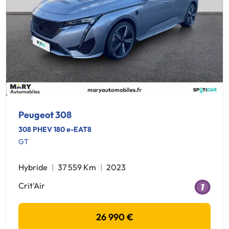
Peugeot 308
308 PHEV 180 e-EAT8
GT
Hybride
37 559 Km
2023
Crit'Air
26 990 €