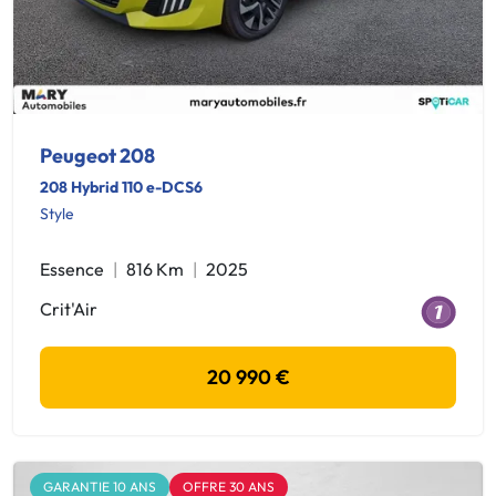
Peugeot 208
208 Hybrid 110 e-DCS6
Style
Essence
816 Km
2025
Crit'Air
20 990 €
GARANTIE 10 ANS
OFFRE 30 ANS