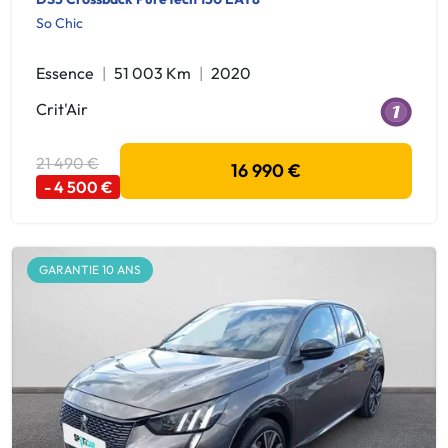
So Chic
Essence
51 003 Km
2020
Crit'Air
21 490 €
16 990 €
- 4 500 €
GARANTIE 10 ANS