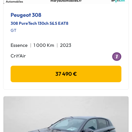
Peugeot 308
308 PureTech 130ch S&S EAT8
GT
Essence
1 000 Km
2023
Crit'Air
37 490 €