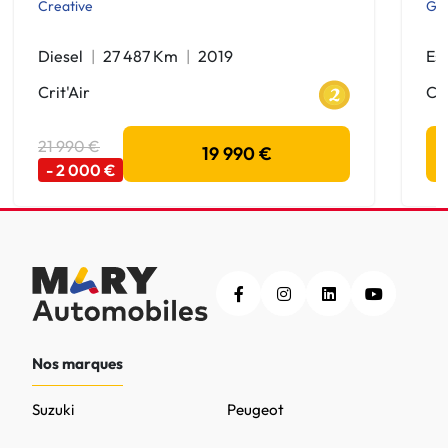
Creative
GS
Diesel
27 487 Km
2019
Es
Crit'Air
Cri
21 990 €
19 990 €
- 2 000 €
Nos marques
Suzuki
Peugeot