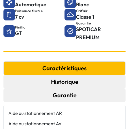
Automatique
Blanc
Puissance fiscale
Crit'air
7 cv
Classe 1
Garantie
Finition
SPOTICAR
GT
PREMIUM
Caractéristiques
Historique
Garantie
Aide au stationnement AR
D
Aide au stationnement AV
D