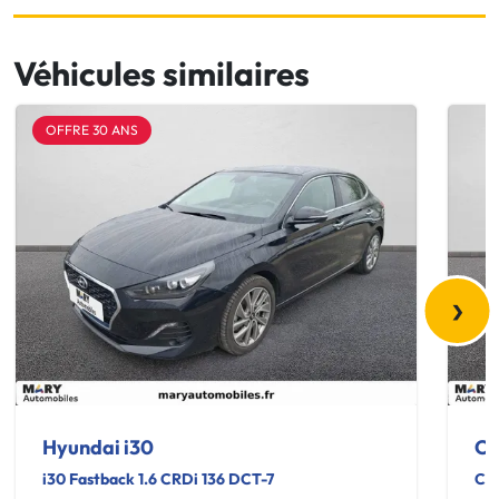
Véhicules similaires
OFFRE 30 ANS
›
Hyundai i30
Op
i30 Fastback 1.6 CRDi 136 DCT-7
Cor