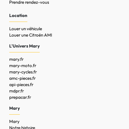
Prendre rendez-vous
Location
Louer un véhicule
Louer une Citroën AMI
L'Univers Mary
mary.fr
mary-moto.fr
mary-cycles.fr
amc-pieces.fr
api-pieces.fr
mdpr.fr
prepacar.fr
Mary
Mary
Notre histoire