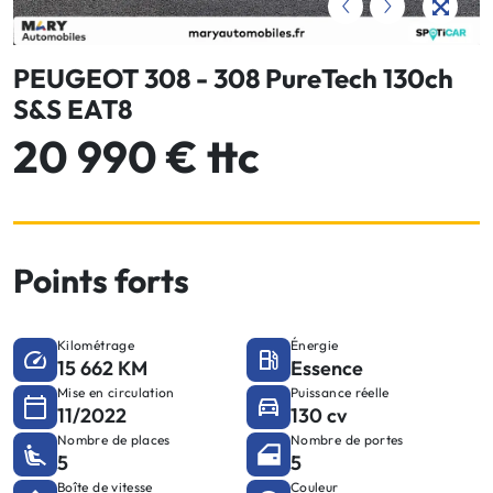
PEUGEOT 308 - 308 PureTech 130ch
S&S EAT8
20 990 € ttc
Points forts
Kilométrage
Énergie
15 662 KM
Essence
Mise en circulation
Puissance réelle
11/2022
130 cv
Nombre de places
Nombre de portes
5
5
Boîte de vitesse
Couleur