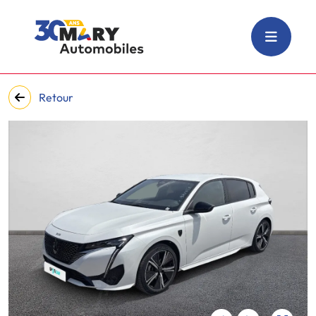
Retour
‹
›