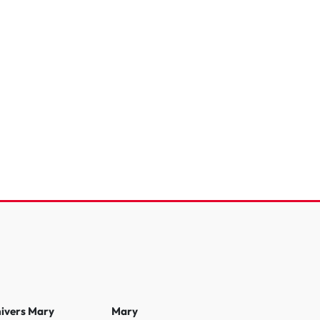
ot 2008
reTech 100 S&S BVM6
e
119 753 Km
2022
 €
11 490 €
0 €
nivers Mary
Mary