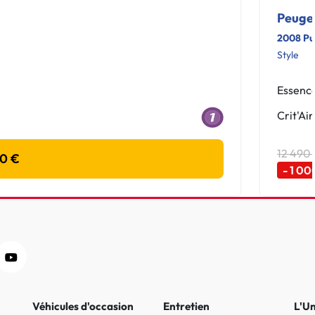
Peuge
2008 Pu
Style
Essenc
Crit'Air
12 490
90 €
- 1 00
Véhicules d'occasion
Entretien
L'U