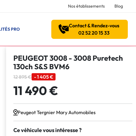
Nos établissements
Blog
Contact & Rendez-vous
ITÉS PRO
02 52 20 15 33
PEUGEOT 3008 - 3008 Puretech
130ch S&S BVM6
12 895 €
- 1 405 €
11 490 €
Peugeot Tergnier Mary Automobiles
Ce véhicule vous intéresse ?