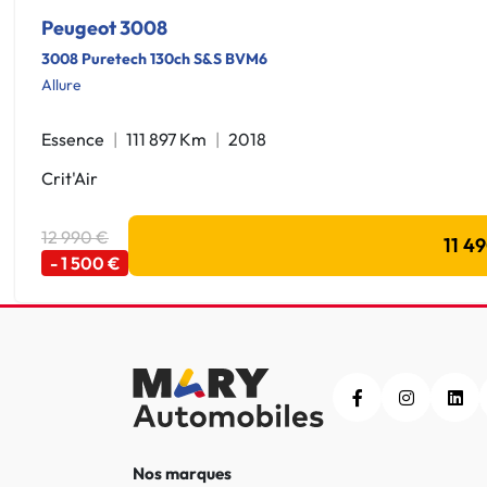
Peugeot 3008
3008 Puretech 130ch S&S BVM6
Allure
Essence
111 897 Km
2018
Crit'Air
12 990 €
11 4
- 1 500 €
Nos marques