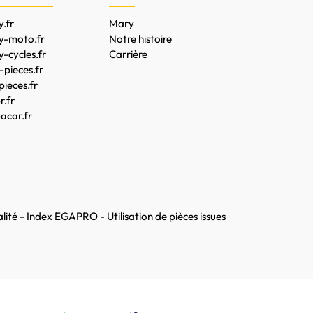
.fr
Mary
y-moto.fr
Notre histoire
-cycles.fr
Carrière
pieces.fr
pieces.fr
.fr
acar.fr
lité
-
Index EGAPRO
-
Utilisation de pièces issues