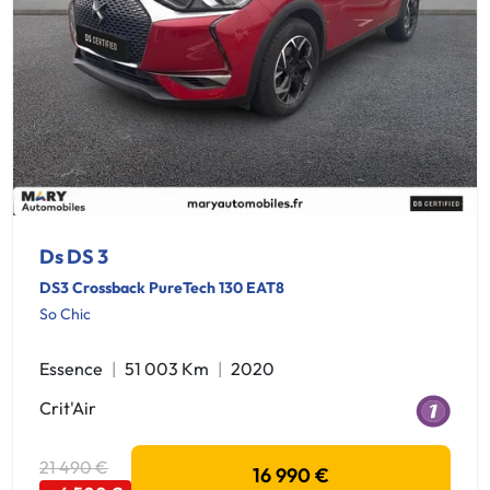
Ds DS 3
DS3 Crossback PureTech 130 EAT8
So Chic
Essence
51 003 Km
2020
Crit'Air
21 490 €
16 990 €