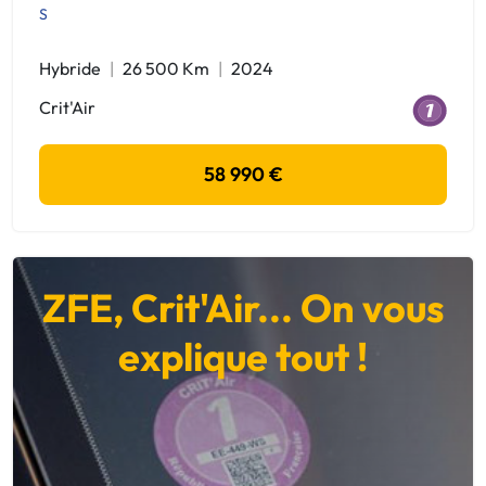
S
Hybride
26 500 Km
2024
Crit'Air
58 990 €
ZFE, Crit'Air... On vous
explique tout !