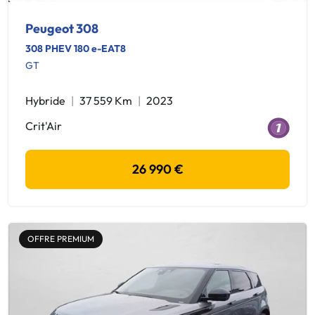
Peugeot 308
308 PHEV 180 e-EAT8
GT
Hybride
37 559 Km
2023
Crit'Air
26 990 €
OFFRE PREMIUM