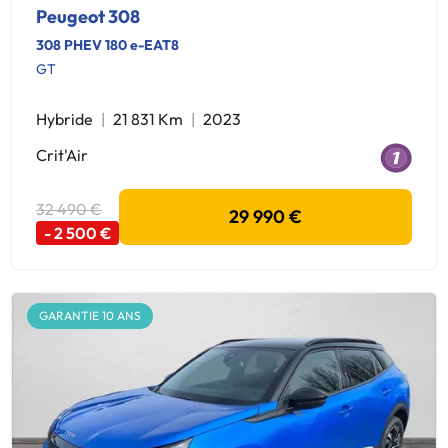
Peugeot 308
308 PHEV 180 e-EAT8
GT
Hybride
21 831 Km
2023
Crit'Air
32 490 €
29 990 €
- 2 500 €
GARANTIE 10 ANS