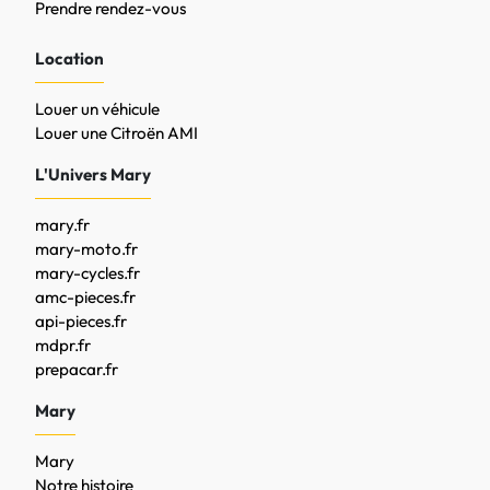
Prendre rendez-vous
Location
Louer un véhicule
Louer une Citroën AMI
L'Univers Mary
mary.fr
mary-moto.fr
mary-cycles.fr
amc-pieces.fr
api-pieces.fr
mdpr.fr
prepacar.fr
Mary
Mary
Notre histoire