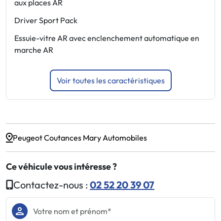
aux places AR
J
Driver Sport Pack
P
Essuie-vitre AR avec enclenchement automatique en
P
marche AR
P
Voir toutes les caractéristiques
Peugeot Coutances Mary Automobiles
Ce véhicule vous intéresse ?
Contactez-nous :
02 52 20 39 07