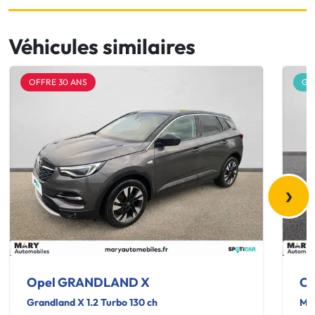
Véhicules similaires
OFFRE 30 ANS
GA
›
Opel GRANDLAND X
O
Grandland X 1.2 Turbo 130 ch
Mok