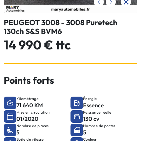
PEUGEOT 3008 - 3008 Puretech
130ch S&S BVM6
14 990 € ttc
Points forts
Kilométrage
Énergie
71 640 KM
Essence
Mise en circulation
Puissance réelle
01/2020
130 cv
Nombre de places
Nombre de portes
5
5
Boîte de vitesse
Couleur