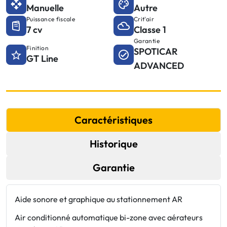
Manuelle
Autre
Puissance fiscale
Crit'air
7 cv
Classe 1
Garantie
Finition
SPOTICAR
GT Line
ADVANCED
Caractéristiques
Historique
Garantie
Aide sonore et graphique au stationnement AR
F
d
Air conditionné automatique bi-zone avec aérateurs