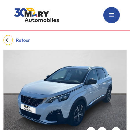
Retour
‹
›