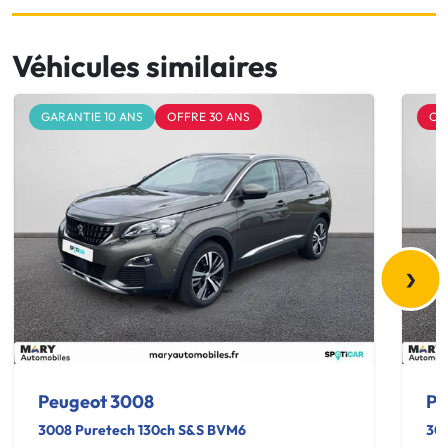
Véhicules similaires
GARANTIE 10 ANS
OFFRE 30 ANS
OF
›
Peugeot 3008
Pe
3008 Puretech 130ch S&S BVM6
300