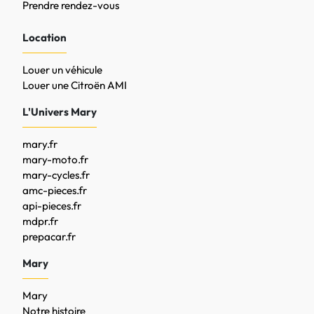
Prendre rendez-vous
Location
Louer un véhicule
Louer une Citroën AMI
L'Univers Mary
mary.fr
mary-moto.fr
mary-cycles.fr
amc-pieces.fr
api-pieces.fr
mdpr.fr
prepacar.fr
Mary
Mary
Notre histoire