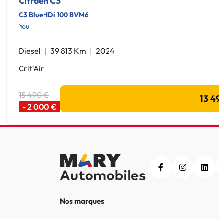
Citroen C3
C3 BlueHDi 100 BVM6
You
Diesel
39 813 Km
2024
Crit'Air
15 490 €
13 4
- 2 000 €
Nos marques