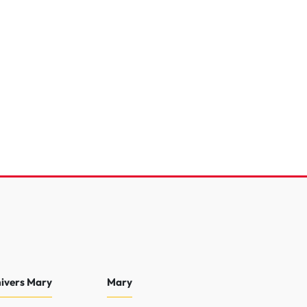
eTech 100 S&S BVM6
e
64 568 Km
2024
13 990 €
nivers Mary
Mary