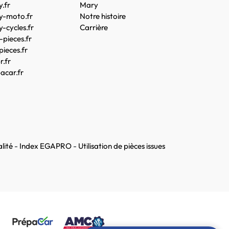
.fr
Mary
y-moto.fr
Notre histoire
-cycles.fr
Carrière
pieces.fr
pieces.fr
.fr
acar.fr
lité
-
Index EGAPRO
-
Utilisation de pièces issues