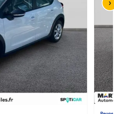
›
Peuge