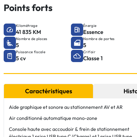
Points forts
Kilométrage
Énergie
41 835 KM
Essence
Nombre de places
Nombre de portes
5
5
Puissance fiscale
Crit'air
5 cv
Classe 1
Caractéristiques
Hist
Aide graphique et sonore au stationnement AV et AR
Air conditionné automatique mono-zone
Console haute avec accoudoir & frein de stationnement
électrique 1 prise USB type C (Charge) et 1 prise USB type