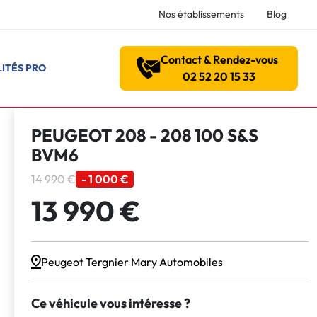
Nos établissements
Blog
Contact & Rendez-vous
ITÉS PRO
02 52 20 15 33
PEUGEOT 208 - 208 100 S&S
BVM6
14 990 €
- 1 000 €
13 990 €
Peugeot Tergnier Mary Automobiles
Ce véhicule vous intéresse ?