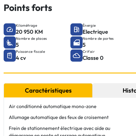
Points forts
Kilométrage
Énergie
20 950 KM
Electrique
Nombre de places
Nombre de portes
5
5
Puissance fiscale
Crit'air
4 cv
Classe 0
Caractéristiques
Hist
Air conditionné automatique mono-zone
Allumage automatique des feux de croisement
Frein de stationnement électrique avec aide au
démarrage en pente et serrage automatique