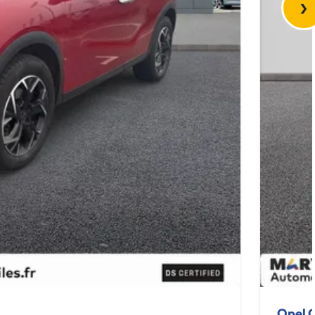
›
Opel 