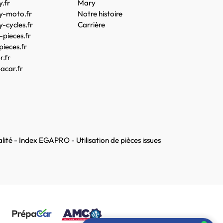
.fr
Mary
y-moto.fr
Notre histoire
-cycles.fr
Carrière
pieces.fr
pieces.fr
.fr
acar.fr
lité
-
Index EGAPRO
-
Utilisation de pièces issues