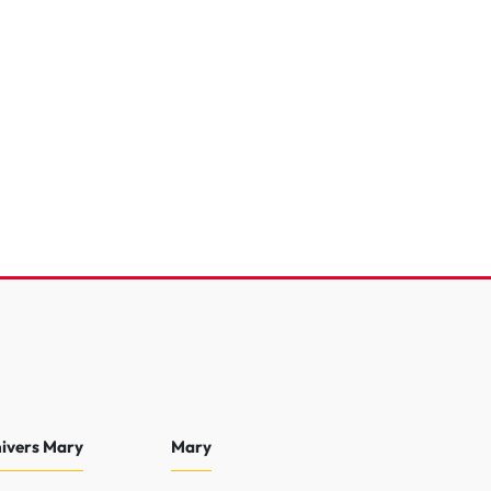
.2 75 ch BVM5
e
5 000 Km
2025
16 990 €
nivers Mary
Mary