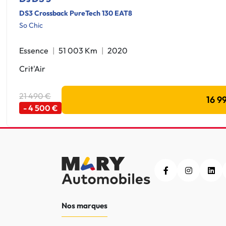
DS3 Crossback PureTech 130 EAT8
So Chic
Essence
51 003 Km
2020
Crit'Air
21 490 €
16 9
- 4 500 €
Nos marques