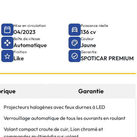
Mise en circulation
Puissance réelle
04/2023
136 cv
Boîte de vitesse
Couleur
Automatique
Jaune
Finition
Garantie
Like
SPOTICAR PREMIUM
orique
Garantie
Projecteurs halogènes avec feux diurnes à LED
Verrouillage automatique de tous les ouvrants en roulant
Volant compact croute de cuir, Lion chromé et
commandes multimédia sur volant