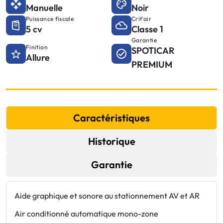
Manuelle
Noir
Puissance fiscale
Crit'air
5 cv
Classe 1
Garantie
Finition
SPOTICAR
Allure
PREMIUM
Caractéristiques
Historique
Garantie
Aide graphique et sonore au stationnement AV et AR
E
Air conditionné automatique mono-zone
F