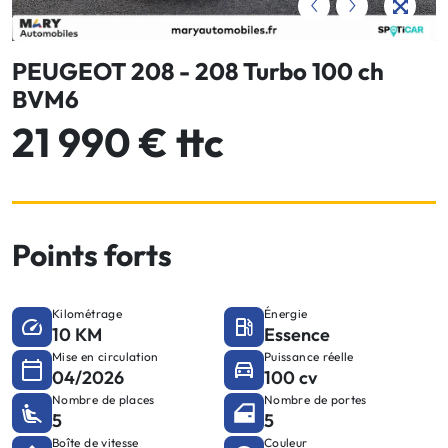
PEUGEOT 208 - 208 Turbo 100 ch
BVM6
21 990 € ttc
Points forts
Kilométrage
Énergie
10 KM
Essence
Mise en circulation
Puissance réelle
04/2026
100 cv
Nombre de places
Nombre de portes
5
5
Boîte de vitesse
Couleur