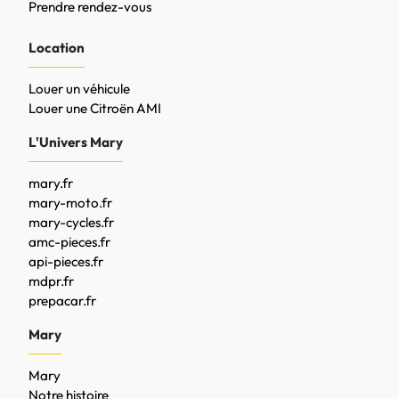
Prendre rendez-vous
Location
Louer un véhicule
Louer une Citroën AMI
L'Univers Mary
mary.fr
mary-moto.fr
mary-cycles.fr
amc-pieces.fr
api-pieces.fr
mdpr.fr
prepacar.fr
Mary
Mary
Notre histoire