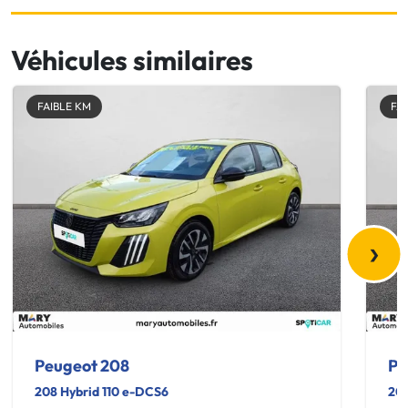
Véhicules similaires
FAIBLE KM
FA
›
Peugeot 208
Pe
208 Hybrid 110 e-DCS6
208