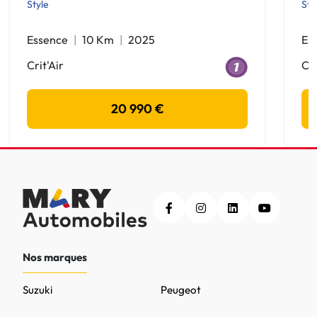
Style
Sty
Essence
10 Km
2025
Es
Crit'Air
Cri
20 990 €
Nos marques
Suzuki
Peugeot