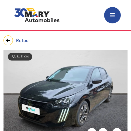
Retour
FAIBLE KM
‹
›