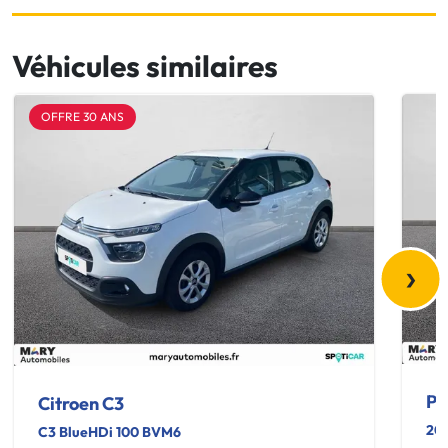
Véhicules similaires
OFFRE 30 ANS
›
Pe
Citroen C3
20
C3 BlueHDi 100 BVM6