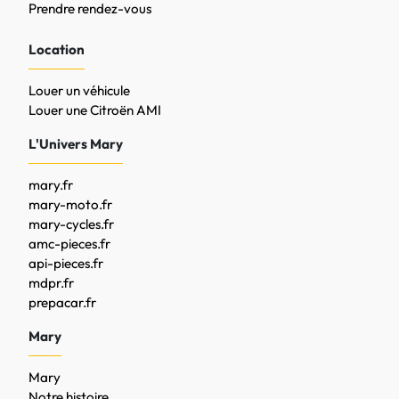
Prendre rendez-vous
Location
Louer un véhicule
Louer une Citroën AMI
L'Univers Mary
mary.fr
mary-moto.fr
mary-cycles.fr
amc-pieces.fr
api-pieces.fr
mdpr.fr
prepacar.fr
Mary
Mary
Notre histoire