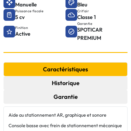
Manuelle
Bleu
Puissance fiscale
Crit'air
5 cv
Classe 1
Garantie
Finition
SPOTICAR
Active
PREMIUM
Caractéristiques
Historique
Garantie
Aide au stationnement AR, graphique et sonore
J
v
Console basse avec frein de stationnement mécanique