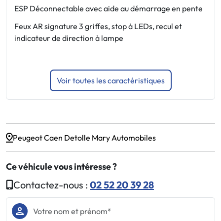
P
ESP Déconnectable avec aide au démarrage en pente
d
Feux AR signature 3 griffes, stop à LEDs, recul et
A
indicateur de direction à lampe
e
Voir toutes les caractéristiques
Peugeot Caen Detolle Mary Automobiles
Ce véhicule vous intéresse ?
Contactez-nous :
02 52 20 39 28