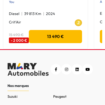
Act
You
Es
Diesel
39 813 Km
2024
Cri
Crit'Air
15 490 €
13 490 €
- 2 000 €
Nos marques
Suzuki
Peugeot