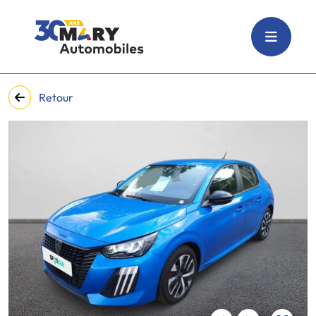
Retour
‹
›