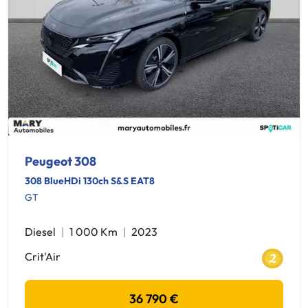
Peugeot 308
308 BlueHDi 130ch S&S EAT8
GT
Diesel
1 000 Km
2023
Crit'Air
36 790 €