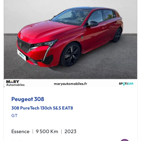
Peugeot 308
308 PureTech 130ch S&S EAT8
GT
Essence
9 500 Km
2023