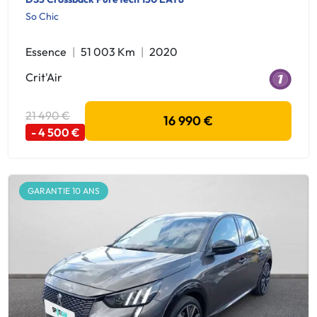
So Chic
Essence
51 003 Km
2020
Crit'Air
21 490 €
16 990 €
- 4 500 €
GARANTIE 10 ANS