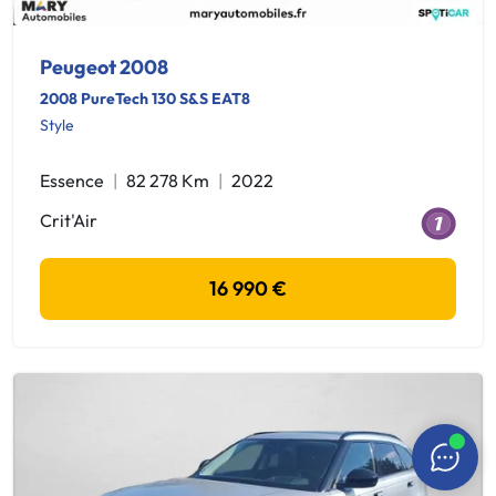
Peugeot 2008
2008 PureTech 130 S&S EAT8
Style
Essence
82 278 Km
2022
Crit'Air
16 990 €