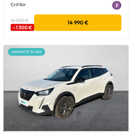
Crit'Air
16 290 €
14 990 €
- 1 300 €
GARANTIE 10 ANS