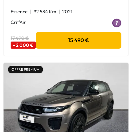
Essence
92 584 Km
2021
Crit'Air
17 490 €
15 490 €
- 2 000 €
OFFRE PREMIUM