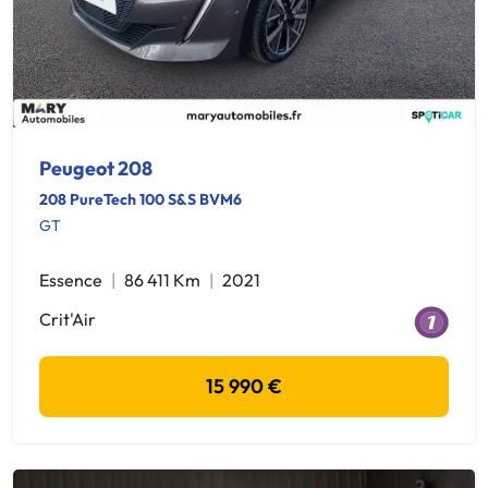
Peugeot 208
208 PureTech 100 S&S BVM6
GT
Essence
86 411 Km
2021
Crit'Air
15 990 €