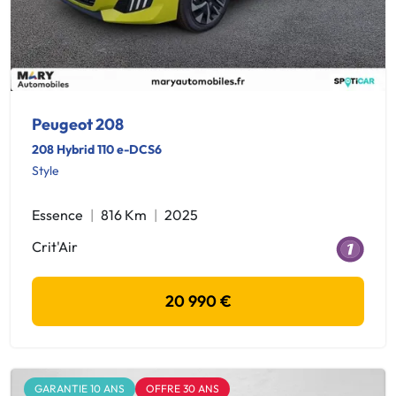
Peugeot 208
208 Hybrid 110 e-DCS6
Style
Essence
816 Km
2025
Crit'Air
20 990 €
GARANTIE 10 ANS
OFFRE 30 ANS