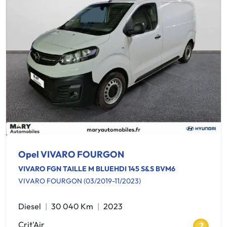
Opel VIVARO FOURGON
VIVARO FGN TAILLE M BLUEHDI 145 S&S BVM6
VIVARO FOURGON (03/2019-11/2023)
Diesel
30 040 Km
2023
Crit'Air