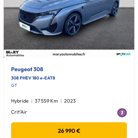
Peugeot 308
308 PHEV 180 e-EAT8
GT
Hybride
37 559 Km
2023
Crit'Air
26 990 €