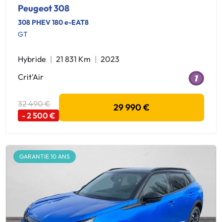
Peugeot 308
308 PHEV 180 e-EAT8
GT
Hybride
21 831 Km
2023
Crit'Air
32 490 €
29 990 €
- 2 500 €
GARANTIE 10 ANS