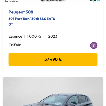
Peugeot 308
308 PureTech 130ch S&S EAT8
GT
Essence
1 000 Km
2023
Crit'Air
37 490 €