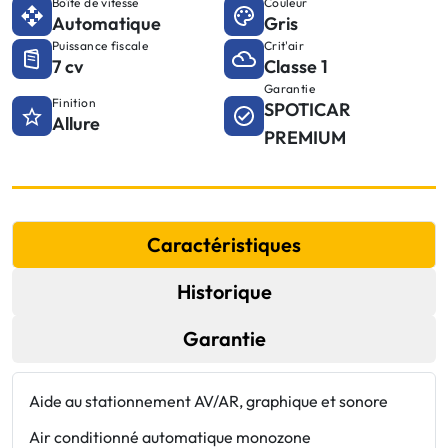
Boîte de vitesse
Couleur
Automatique
Gris
Puissance fiscale
Crit'air
7 cv
Classe 1
Garantie
Finition
SPOTICAR
Allure
PREMIUM
Caractéristiques
Historique
Garantie
Aide au stationnement AV/AR, graphique et sonore
E
l
Air conditionné automatique monozone