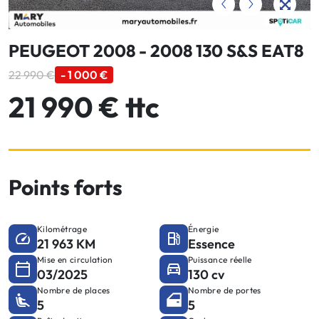
PEUGEOT 2008 - 2008 130 S&S EAT8
22 990 €
- 1 000 €
21 990 € ttc
Points forts
Kilométrage
Énergie
21 963 KM
Essence
Mise en circulation
Puissance réelle
03/2025
130 cv
Nombre de places
Nombre de portes
5
5