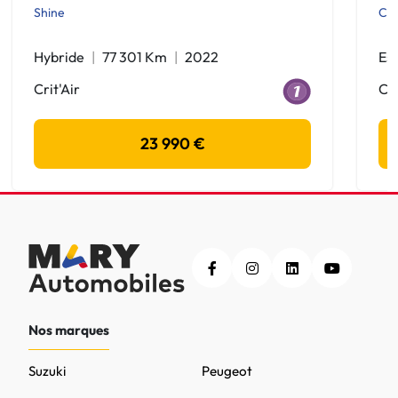
Shine
Cre
Hybride
77 301 Km
2022
Es
Crit'Air
Cri
23 990 €
Nos marques
Suzuki
Peugeot