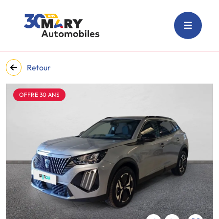
Retour
OFFRE 30 ANS
‹
›