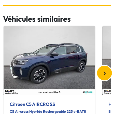
Véhicules similaires
›
Citroen C5 AIRCROSS
Hy
C5 Aircross Hybride Rechargeable 225 e-EAT8
Bay