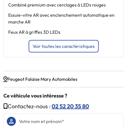
f
Combiné premium avec cerclages à LEDs rouges
M
Essuie-vitre AR avec enclenchement automatique en
P
marche AR
P
Feux AR à griffes 3D LEDs
Voir toutes les caractéristiques
Peugeot Falaise Mary Automobiles
Ce véhicule vous intéresse ?
Contactez-nous :
02 52 20 35 80