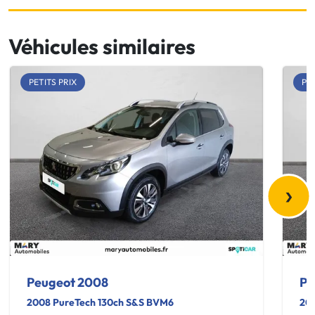
Véhicules similaires
PETITS PRIX
PET
›
Peugeot 2008
Pe
2008 PureTech 130ch S&S BVM6
200