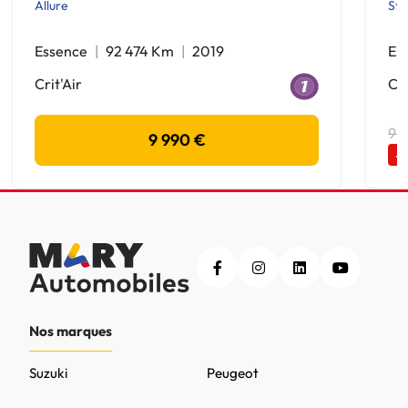
Allure
Sty
Essence
92 474 Km
2019
Es
Crit'Air
Cri
9 
9 990 €
-
Nos marques
Suzuki
Peugeot