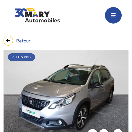
Retour
PETITS PRIX
‹
›