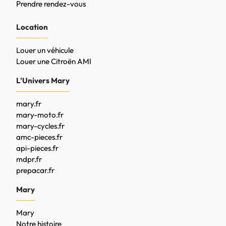
Prendre rendez-vous
Location
Louer un véhicule
Louer une Citroën AMI
L'Univers Mary
mary.fr
mary-moto.fr
mary-cycles.fr
amc-pieces.fr
api-pieces.fr
mdpr.fr
prepacar.fr
Mary
Mary
Notre histoire