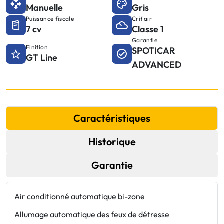
Manuelle
Gris
Puissance fiscale
Crit'air
7 cv
Classe 1
Garantie
Finition
SPOTICAR
GT Line
ADVANCED
Caractéristiques
Historique
Garantie
Air conditionné automatique bi-zone
J
Allumage automatique des feux de détresse
N