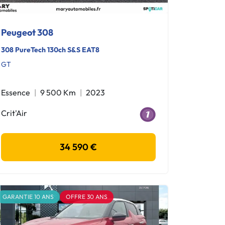
Peugeot 308
308 PureTech 130ch S&S EAT8
GT
Essence
9 500 Km
2023
Crit'Air
34 590 €
GARANTIE 10 ANS
OFFRE 30 ANS