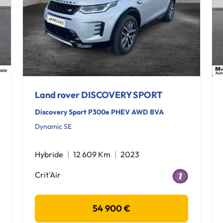
Land rover DISCOVERY SPORT
Discovery Sport P300e PHEV AWD BVA
Dynamic SE
Hybride
12 609 Km
2023
Crit'Air
54 900 €