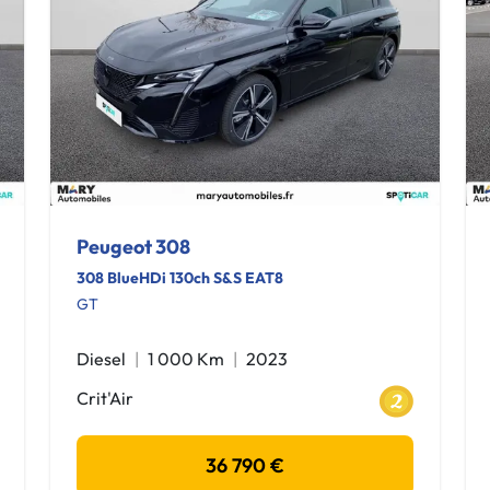
Peugeot 308
308 BlueHDi 130ch S&S EAT8
GT
Diesel
1 000 Km
2023
Crit'Air
36 790 €