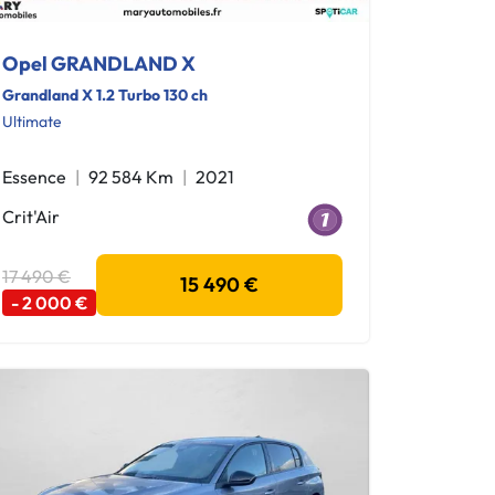
Opel GRANDLAND X
Grandland X 1.2 Turbo 130 ch
Ultimate
Essence
92 584 Km
2021
Crit'Air
17 490 €
15 490 €
- 2 000 €