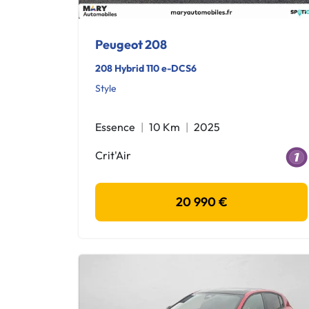
Peugeot 208
208 Hybrid 110 e-DCS6
Style
Essence
10 Km
2025
Crit'Air
20 990 €