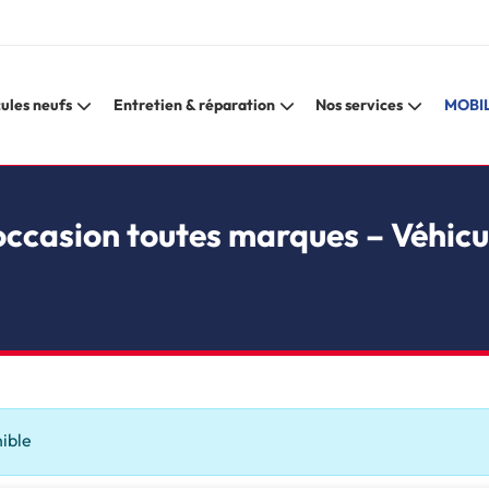
ules neufs
Entretien & réparation
Nos services
MOBIL
occasion toutes marques – Véhicu
nible