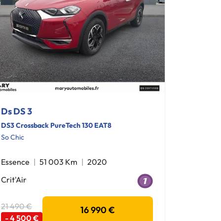
Ds DS 3
DS3 Crossback PureTech 130 EAT8
So Chic
Essence
51 003 Km
2020
Crit'Air
21 490 €
16 990 €
- 4 500 €