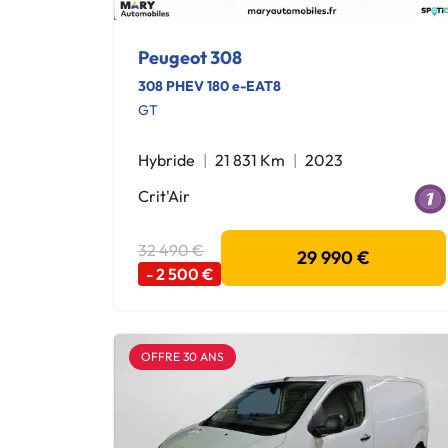
Peugeot 308
308 PHEV 180 e-EAT8
GT
Hybride
21 831 Km
2023
Crit'Air
32 490 €
29 990 €
- 2 500 €
OFFRE 30 ANS