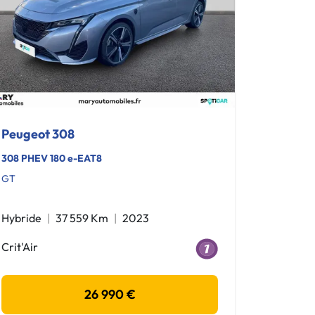
Peugeot 308
308 PHEV 180 e-EAT8
GT
Hybride
37 559 Km
2023
Crit'Air
26 990 €