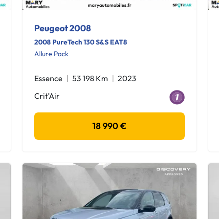
Peugeot 2008
2008 PureTech 130 S&S EAT8
Allure Pack
Essence
53 198 Km
2023
Crit'Air
18 990 €