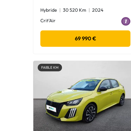
Hybride
30 520 Km
2024
Crit'Air
69 990 €
FAIBLE KM