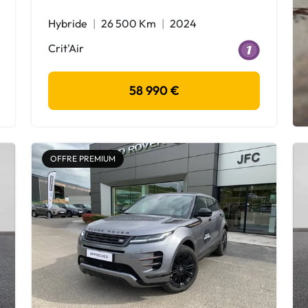
Hybride
26 500 Km
2024
Crit'Air
58 990 €
OFFRE PREMIUM