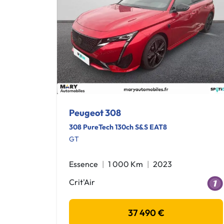
Peugeot 308
308 PureTech 130ch S&S EAT8
GT
Essence
1 000 Km
2023
Crit'Air
37 490 €