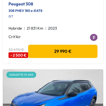
Peugeot 308
308 PHEV 180 e-EAT8
GT
Hybride
21 831 Km
2023
Crit'Air
32 490 €
29 990 €
- 2 500 €
GARANTIE 10 ANS