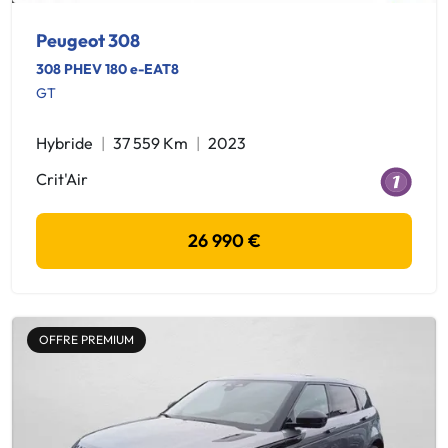
Peugeot 308
308 PHEV 180 e-EAT8
GT
Hybride
37 559 Km
2023
Crit'Air
26 990 €
OFFRE PREMIUM