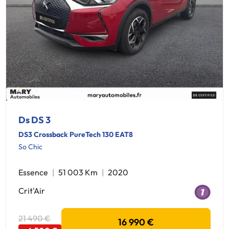
Ds DS 3
DS3 Crossback PureTech 130 EAT8
So Chic
Essence
51 003 Km
2020
Crit'Air
21 490 €
16 990 €