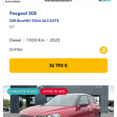
Peugeot 308
308 BlueHDi 130ch S&S EAT8
GT
Diesel
1 000 Km
2023
Crit'Air
36 790 €
GARANTIE 10 ANS
OFFRE 30 ANS