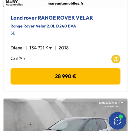
Land rover RANGE ROVER VELAR
Range Rover Velar 2.0L D240 BVA
SE
Diesel
134 721 Km
2018
Crit'Air
28 990 €