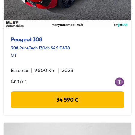
Peugeot 308
308 PureTech 130ch S&S EAT8
GT
Essence
9 500 Km
2023
Crit'Air
34 590 €