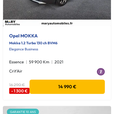
Opel MOKKA
Mokka 1.2 Turbo 130 ch BVM6
Elegance Business
Essence
59 900 Km
2021
Crit'Air
16 290 €
14 990 €
- 1 300 €
GARANTIE 10 ANS