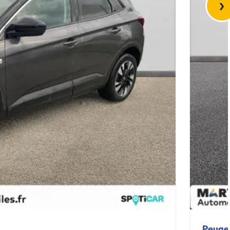
›
Peuge