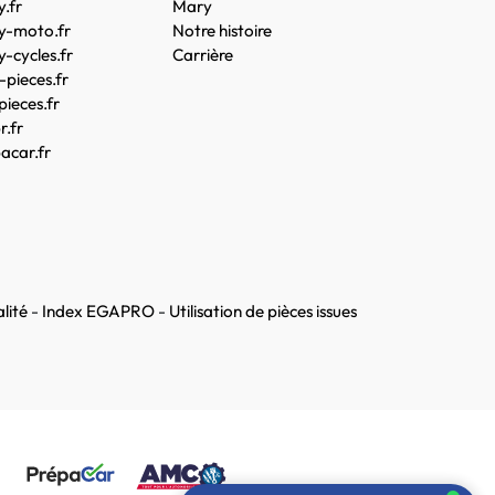
.fr
Mary
y-moto.fr
Notre histoire
-cycles.fr
Carrière
pieces.fr
pieces.fr
.fr
acar.fr
lité
-
Index EGAPRO
-
Utilisation de pièces issues