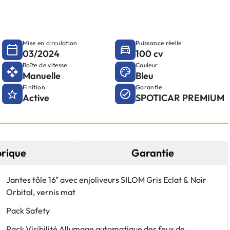
Mise en circulation
Puissance réelle
03/2024
100 cv
Boîte de vitesse
Couleur
Manuelle
Bleu
Finition
Garantie
Active
SPOTICAR PREMIUM
orique
Garantie
Jantes tôle 16" avec enjoliveurs SILOM Gris Eclat & Noir
Orbital, vernis mat
Pack Safety
Pack Visibilité Allumage automatique des feux de