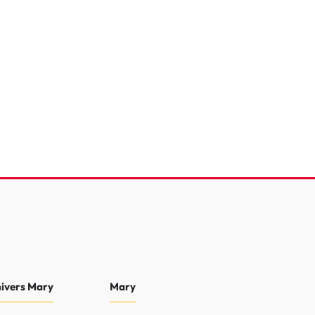
reTech 130 S&S EAT8
e
82 278 Km
2022
16 990 €
nivers Mary
Mary