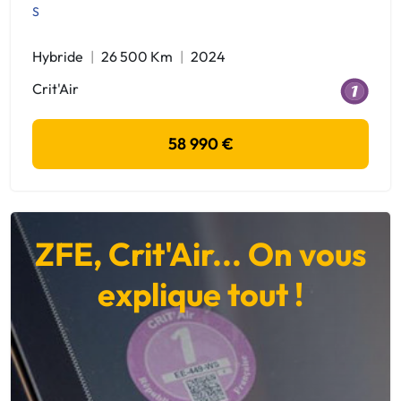
S
Hybride
26 500 Km
2024
Crit'Air
58 990 €
ZFE, Crit'Air... On vous
explique tout !