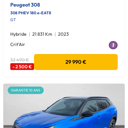
Peugeot 308
308 PHEV 180 e-EAT8
GT
Hybride
21 831 Km
2023
Crit'Air
32 490 €
29 990 €
- 2 500 €
GARANTIE 10 ANS