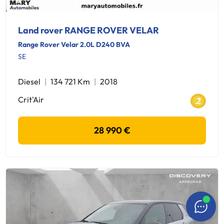
Land rover RANGE ROVER VELAR
Range Rover Velar 2.0L D240 BVA
SE
Diesel
134 721 Km
2018
Crit'Air
28 990 €