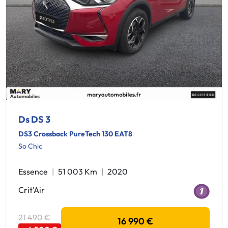
Ds DS 3
DS3 Crossback PureTech 130 EAT8
So Chic
Essence
51 003 Km
2020
Crit'Air
21 490 €
16 990 €