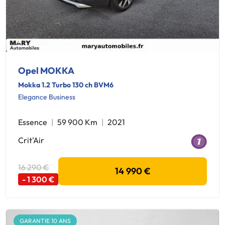
Opel MOKKA
Mokka 1.2 Turbo 130 ch BVM6
Elegance Business
Essence
59 900 Km
2021
Crit'Air
16 290 €
14 990 €
- 1 300 €
GARANTIE 10 ANS