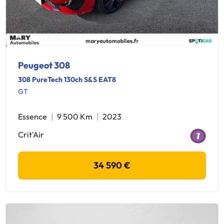
Peugeot 308
308 PureTech 130ch S&S EAT8
GT
Essence
9 500 Km
2023
Crit'Air
34 590 €