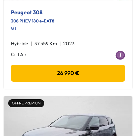
Peugeot 308
308 PHEV 180 e-EAT8
GT
Hybride
37 559 Km
2023
Crit'Air
26 990 €
OFFRE PREMIUM