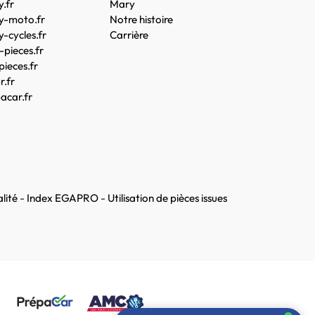
.fr
Mary
y-moto.fr
Notre histoire
-cycles.fr
Carrière
pieces.fr
pieces.fr
.fr
acar.fr
lité
-
Index EGAPRO
-
Utilisation de pièces issues