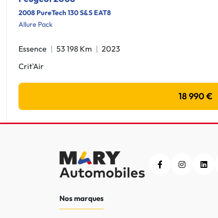
2008 PureTech 130 S&S EAT8
Allure Pack
Essence
53 198 Km
2023
Crit'Air
18 990 €
Nos marques