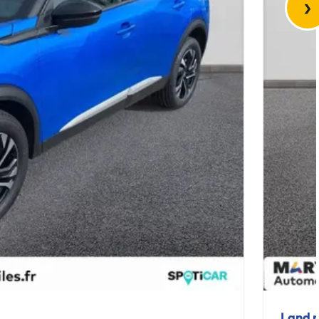
›
Land 