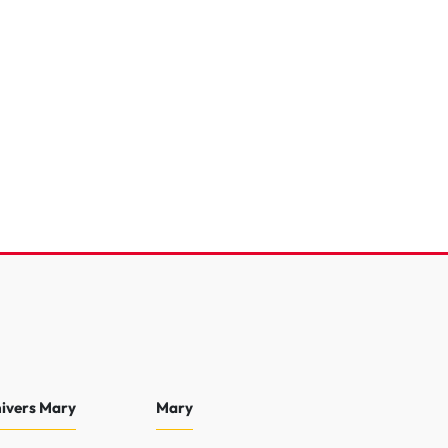
over Evoque Mark III TD4 180
amic A
136 354 Km
2016
16 990 €
nivers Mary
Mary