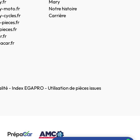
.fr
Mary
y-moto.fr
Notre histoire
-cycles.fr
Carrière
pieces.fr
pieces.fr
.fr
acar.fr
lité
-
Index EGAPRO
-
Utilisation de pièces issues