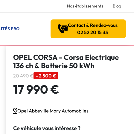
Nos établissements
Blog
Contact & Rendez-vous
ITÉS PRO
02 52 20 15 33
OPEL CORSA - Corsa Electrique
136 ch & Batterie 50 kWh
20 490 €
- 2 500 €
17 990 €
Opel Abbeville Mary Automobiles
Ce véhicule vous intéresse ?