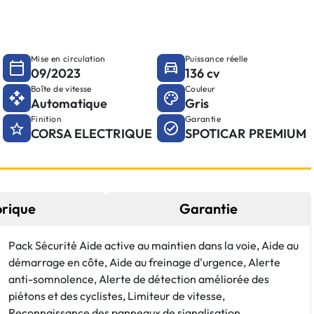
Mise en circulation
Puissance réelle
09/2023
136 cv
Boîte de vitesse
Couleur
Automatique
Gris
Finition
Garantie
CORSA ELECTRIQUE
SPOTICAR PREMIUM
orique
Garantie
Pack Sécurité Aide active au maintien dans la voie, Aide au
démarrage en côte, Aide au freinage d'urgence, Alerte
anti-somnolence, Alerte de détection améliorée des
piétons et des cyclistes, Limiteur de vitesse,
Reconnaissance des panneaux de signalisation,