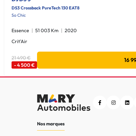
DS3 Crossback PureTech 130 EAT8
So Chic
Essence
51 003 Km
2020
Crit'Air
21 490 €
16 9
- 4 500 €
Nos marques