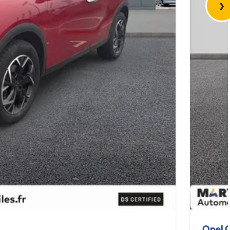
›
Opel 