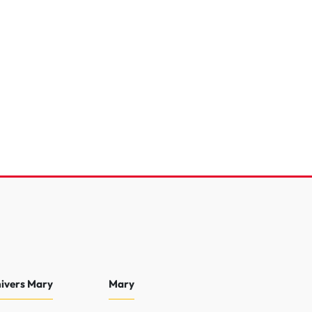
.2 75 ch BVM5
e
5 000 Km
2025
16 990 €
nivers Mary
Mary