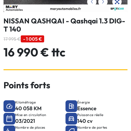
NISSAN QASHQAI - Qashqai 1.3 DIG-
T 140
17 995 €
- 1 005 €
16 990 € ttc
Points forts
Kilométrage
Énergie
40 058 KM
Essence
Mise en circulation
Puissance réelle
03/2021
140 cv
Nombre de places
Nombre de portes