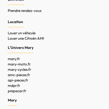
Prendre rendez-vous
Location
Louer un véhicule
Louer une Citroën AMI
L'Univers Mary
mary.fr
mary-moto.fr
mary-cycles.fr
amc-pieces.fr
api-pieces.fr
mdpr.fr
prepacar.fr
Mary