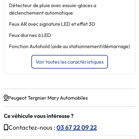
Détecteur de pluie avec essuie-glaces a
P
déclenchement automatique
R
Feux AR avec signature LED et effet 3D
R
Feux diurnes à LED
c
Fonction Autohold (aide au stationnement/démarrage)
R
Voir toutes les caractéristiques
Peugeot Tergnier Mary Automobiles
Ce véhicule vous intéresse ?
Contactez-nous :
03 67 22 09 22