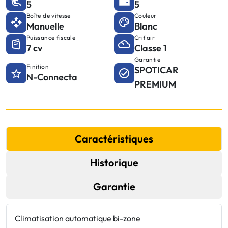
5
5
Boîte de vitesse
Couleur
Manuelle
Blanc
Puissance fiscale
Crit'air
7 cv
Classe 1
Garantie
Finition
SPOTICAR
N-Connecta
PREMIUM
Caractéristiques
Historique
Garantie
Climatisation automatique bi-zone
J