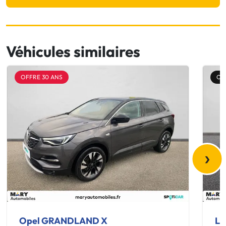
Véhicules similaires
OFFRE 30 ANS
OF
›
Opel GRANDLAND X
La