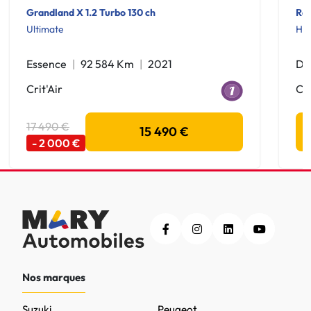
Grandland X 1.2 Turbo 130 ch
Ran
Ultimate
HS
Essence
92 584 Km
2021
Di
Crit'Air
Cri
17 490 €
15 490 €
- 2 000 €
Nos marques
Suzuki
Peugeot