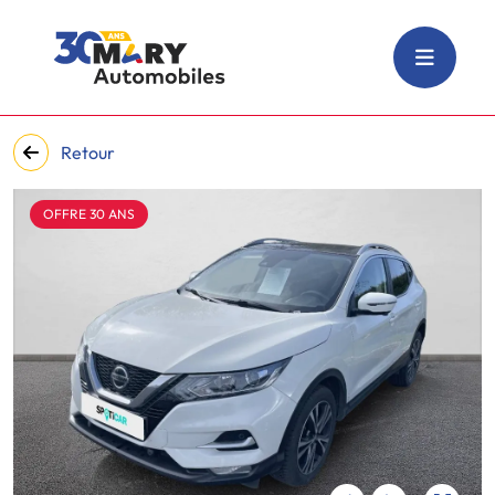
Retour
OFFRE 30 ANS
‹
›