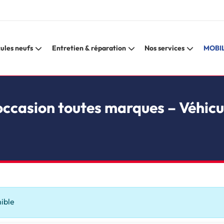
ules neufs
Entretien & réparation
Nos services
MOBIL
occasion toutes marques – Véhicu
nible