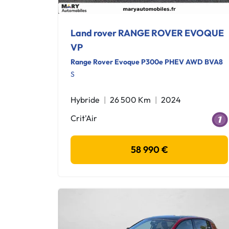
Land rover RANGE ROVER EVOQUE
VP
Range Rover Evoque P300e PHEV AWD BVA8
S
Hybride
26 500 Km
2024
Crit'Air
58 990 €