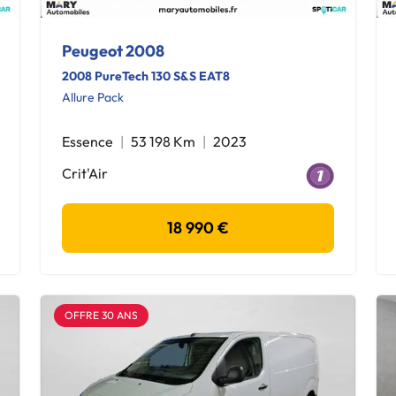
Peugeot 2008
2008 PureTech 130 S&S EAT8
Allure Pack
Essence
53 198 Km
2023
Crit'Air
18 990 €
OFFRE 30 ANS