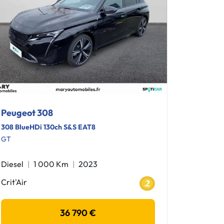
Peugeot 308
308 BlueHDi 130ch S&S EAT8
GT
Diesel
1 000 Km
2023
Crit'Air
36 790 €