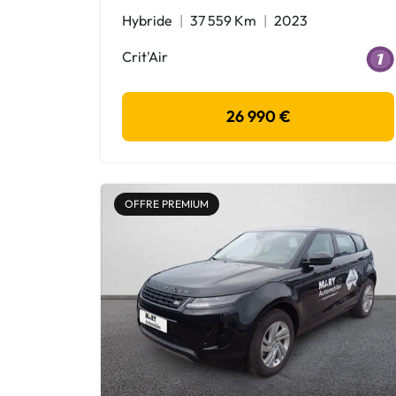
Hybride
37 559 Km
2023
Crit'Air
26 990 €
OFFRE PREMIUM