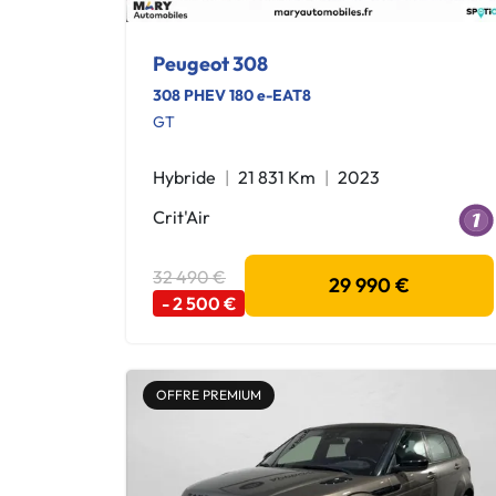
Peugeot 308
308 PHEV 180 e-EAT8
GT
Hybride
21 831 Km
2023
Crit'Air
32 490 €
29 990 €
- 2 500 €
OFFRE PREMIUM