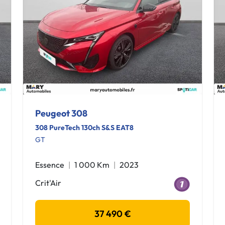
Peugeot 308
308 PureTech 130ch S&S EAT8
GT
Essence
1 000 Km
2023
Crit'Air
37 490 €