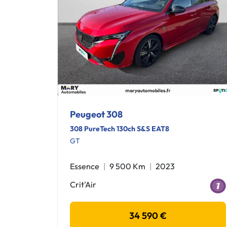
Peugeot 308
308 PureTech 130ch S&S EAT8
GT
Essence
9 500 Km
2023
Crit'Air
34 590 €