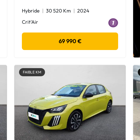
Hybride
30 520 Km
2024
Crit'Air
69 990 €
FAIBLE KM