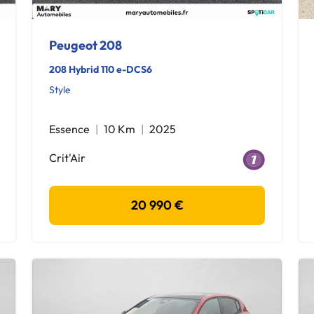
Peugeot 208
208 Hybrid 110 e-DCS6
Style
Essence
10 Km
2025
Crit'Air
20 990 €