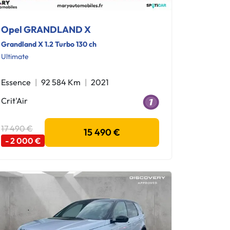
Opel GRANDLAND X
Grandland X 1.2 Turbo 130 ch
Ultimate
Essence
92 584 Km
2021
Crit'Air
17 490 €
15 490 €
- 2 000 €