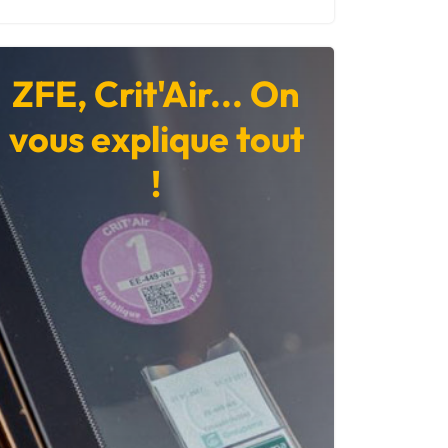
ZFE, Crit'Air... On
vous explique tout
!