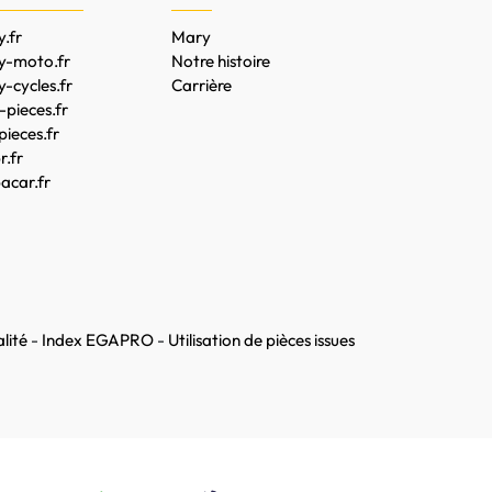
.fr
Mary
y-moto.fr
Notre histoire
-cycles.fr
Carrière
pieces.fr
pieces.fr
.fr
acar.fr
lité
-
Index EGAPRO
-
Utilisation de pièces issues