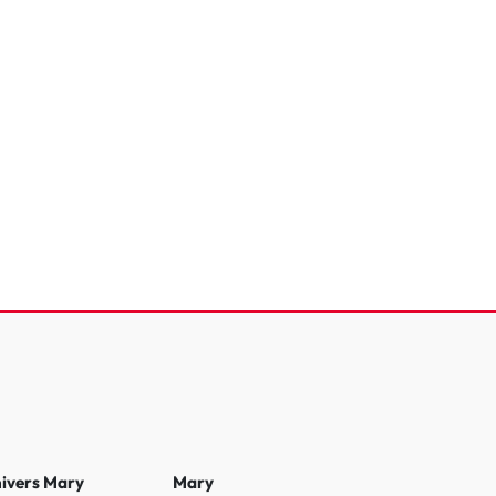
 XC40
charge Extended Range 252 ch 1EDT
que
12 748 Km
2025
43 900 €
nivers Mary
Mary