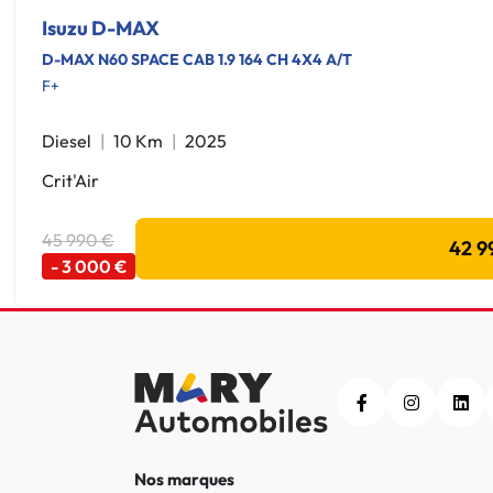
Isuzu D-MAX
D-MAX N60 SPACE CAB 1.9 164 CH 4X4 A/T
F+
Diesel
10 Km
2025
Crit'Air
45 990 €
42 9
- 3 000 €
Nos marques