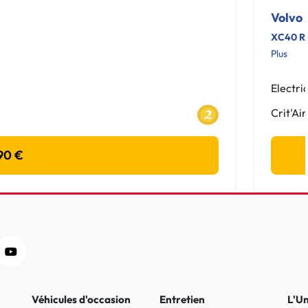
Volvo
XC40 Re
Plus
Electri
Crit'Air
90 €
Véhicules d'occasion
Entretien
L'U