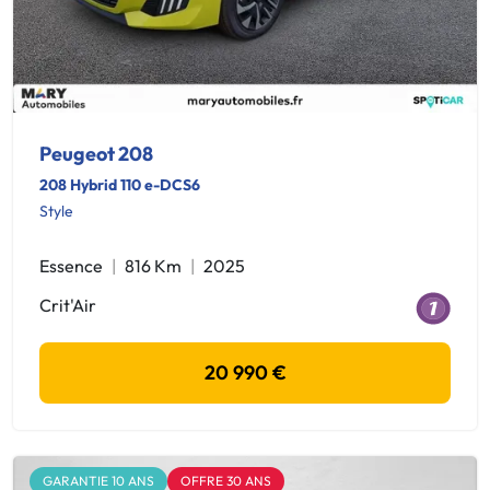
Peugeot 208
208 Hybrid 110 e-DCS6
Style
Essence
816 Km
2025
Crit'Air
20 990 €
GARANTIE 10 ANS
OFFRE 30 ANS