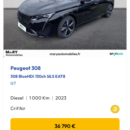
Peugeot 308
308 BlueHDi 130ch S&S EAT8
GT
Diesel
1 000 Km
2023
Crit'Air
36 790 €