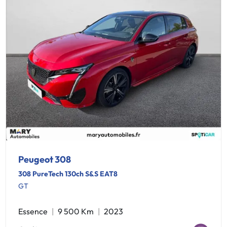
Peugeot 308
308 PureTech 130ch S&S EAT8
GT
Essence
9 500 Km
2023