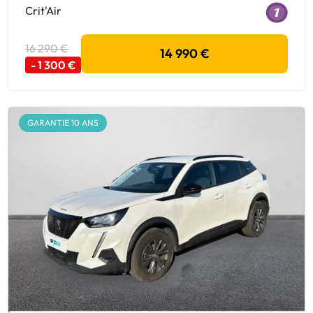
Crit'Air
16 290 €
14 990 €
- 1 300 €
GARANTIE 10 ANS