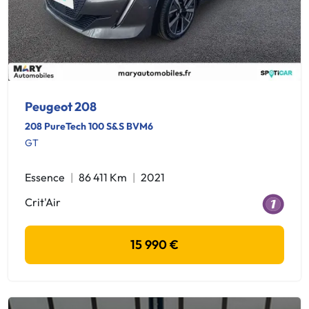
Peugeot 208
208 PureTech 100 S&S BVM6
GT
Essence
86 411 Km
2021
Crit'Air
15 990 €