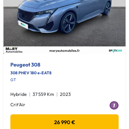
Peugeot 308
308 PHEV 180 e-EAT8
GT
Hybride
37 559 Km
2023
Crit'Air
26 990 €