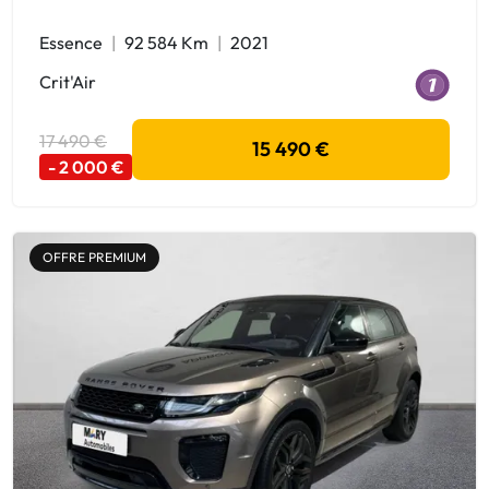
Essence
92 584 Km
2021
Crit'Air
17 490 €
15 490 €
- 2 000 €
OFFRE PREMIUM