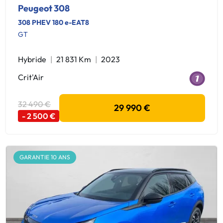
Peugeot 308
308 PHEV 180 e-EAT8
GT
Hybride
21 831 Km
2023
Crit'Air
32 490 €
29 990 €
- 2 500 €
GARANTIE 10 ANS