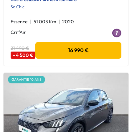
So Chic
Essence
51 003 Km
2020
Crit'Air
21 490 €
16 990 €
- 4 500 €
GARANTIE 10 ANS