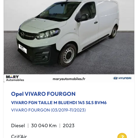
Opel VIVARO FOURGON
VIVARO FGN TAILLE M BLUEHDI 145 S&S BVM6
VIVARO FOURGON (03/2019-11/2023)
Diesel
30 040 Km
2023
Crit'Air