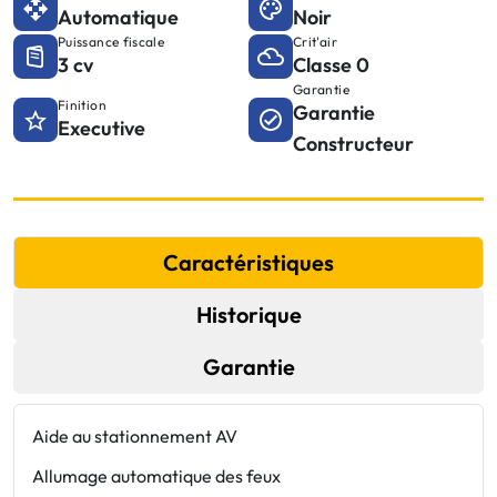
Automatique
Noir
Puissance fiscale
Crit'air
3 cv
Classe 0
Garantie
Finition
Garantie
Executive
Constructeur
Caractéristiques
Historique
Garantie
Aide au stationnement AV
E
Allumage automatique des feux
F