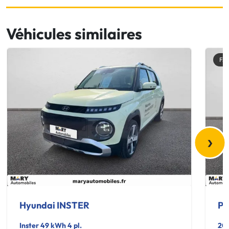
Véhicules similaires
FA
›
Hyundai INSTER
Pe
Inster 49 kWh 4 pl.
20