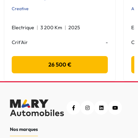
Creative
All
Electrique
3 200 Km
2025
Es
Crit'Air
-
Cri
26 500 €
Nos marques