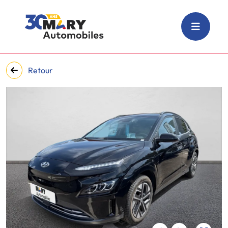
Retour
‹
›