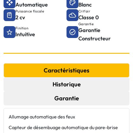
Automatique
Blanc
Puissance fiscale
Crit'air
2 cv
Classe 0
Garantie
Finition
Garantie
Intuitive
Constructeur
Caractéristiques
Historique
Garantie
Allumage automatique des feux
F
Capteur de désembuage automatique du pare-brise
J