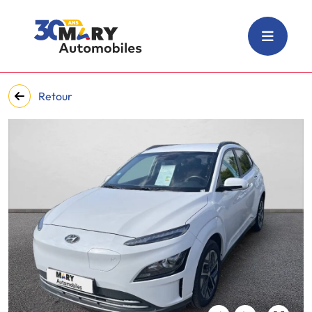
Retour
‹
›