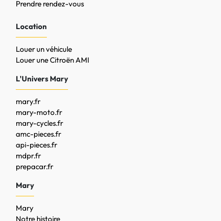
Prendre rendez-vous
Location
Louer un véhicule
Louer une Citroën AMI
L'Univers Mary
mary.fr
mary-moto.fr
mary-cycles.fr
amc-pieces.fr
api-pieces.fr
mdpr.fr
prepacar.fr
Mary
Mary
Notre histoire