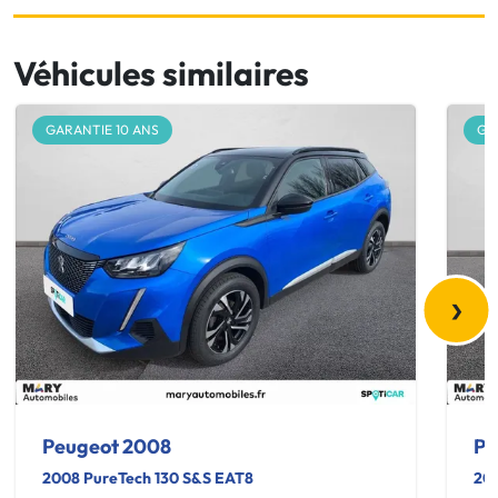
Véhicules similaires
GARANTIE 10 ANS
GA
›
Peugeot 2008
Pe
2008 PureTech 130 S&S EAT8
200