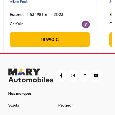
Allure Pack
Sty
Essence
53 198 Km
2023
Es
Crit'Air
Cri
18 990 €
Nos marques
Suzuki
Peugeot