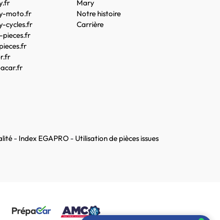
.fr
Mary
y-moto.fr
Notre histoire
-cycles.fr
Carrière
pieces.fr
pieces.fr
.fr
acar.fr
lité
-
Index EGAPRO
-
Utilisation de pièces issues