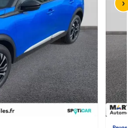
›
Peuge