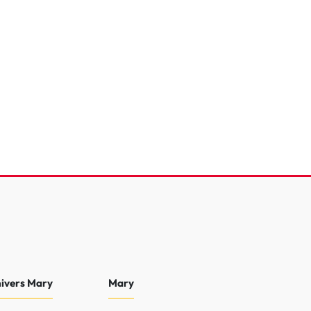
reTech 130 S&S EAT8
e
82 278 Km
2022
16 990 €
nivers Mary
Mary