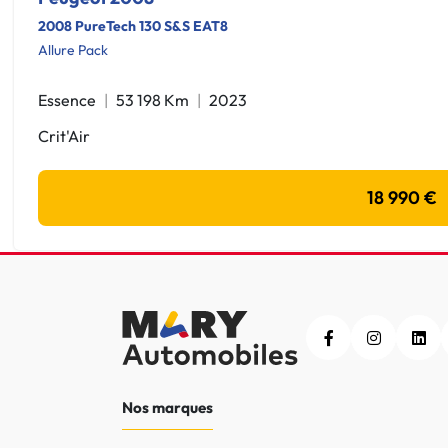
2008 PureTech 130 S&S EAT8
Allure Pack
Essence
53 198 Km
2023
Crit'Air
18 990 €
Nos marques