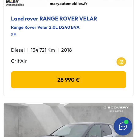
Land rover RANGE ROVER VELAR
Range Rover Velar 2.0L D240 BVA
SE
Diesel
134 721 Km
2018
Crit'Air
28 990 €