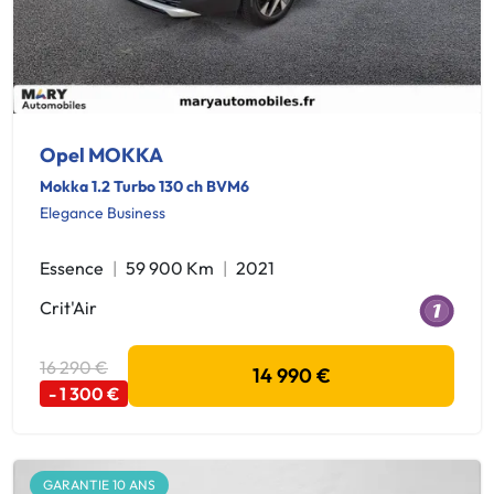
Opel MOKKA
Mokka 1.2 Turbo 130 ch BVM6
Elegance Business
Essence
59 900 Km
2021
Crit'Air
16 290 €
14 990 €
- 1 300 €
GARANTIE 10 ANS