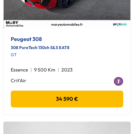
Peugeot 308
308 PureTech 130ch S&S EAT8
GT
Essence
9 500 Km
2023
Crit'Air
34 590 €