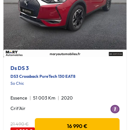
Ds DS 3
DS3 Crossback PureTech 130 EAT8
So Chic
Essence
51 003 Km
2020
Crit'Air
21 490 €
16 990 €