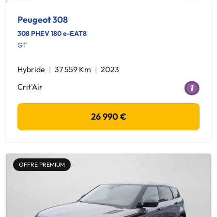
Peugeot 308
308 PHEV 180 e-EAT8
GT
Hybride
37 559 Km
2023
Crit'Air
26 990 €
OFFRE PREMIUM