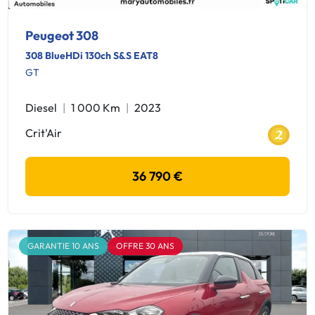
Peugeot 308
308 BlueHDi 130ch S&S EAT8
GT
Diesel
1 000 Km
2023
Crit'Air
36 790 €
GARANTIE 10 ANS
OFFRE 30 ANS