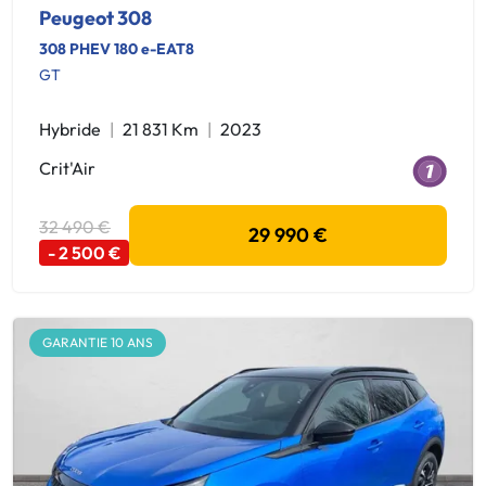
Peugeot 308
308 PHEV 180 e-EAT8
GT
Hybride
21 831 Km
2023
Crit'Air
32 490 €
29 990 €
- 2 500 €
GARANTIE 10 ANS