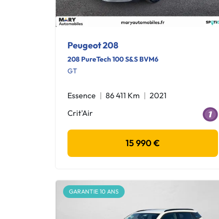
Peugeot 208
208 PureTech 100 S&S BVM6
GT
Essence
86 411 Km
2021
Crit'Air
15 990 €
GARANTIE 10 ANS