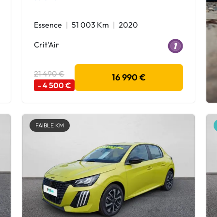
Essence
51 003 Km
2020
Crit'Air
21 490 €
16 990 €
- 4 500 €
FAIBLE KM