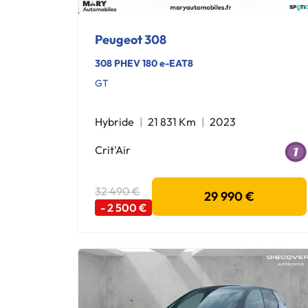
Peugeot 308
308 PHEV 180 e-EAT8
GT
Hybride
21 831 Km
2023
Crit'Air
32 490 €
29 990 €
- 2 500 €