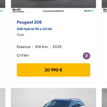
Peugeot 208
208 Hybrid 110 e-DCS6
Style
Essence
816 Km
2025
Crit'Air
20 990 €