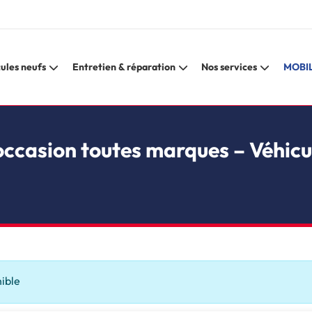
ules neufs
Entretien & réparation
Nos services
MOBIL
occasion toutes marques – Véhicu
nible