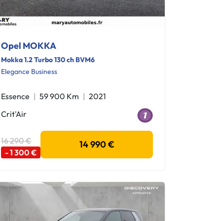
Opel MOKKA
Mokka 1.2 Turbo 130 ch BVM6
Elegance Business
Essence
59 900 Km
2021
Crit'Air
16 290 €
14 990 €
- 1 300 €