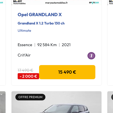
Opel GRANDLAND X
Grandland X 1.2 Turbo 130 ch
Ultimate
Essence
92 584 Km
2021
Crit'Air
17 490 €
15 490 €
- 2 000 €
OFFRE PREMIUM