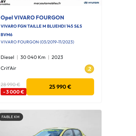
Opel VIVARO FOURGON
VIVARO FGN TAILLE M BLUEHDI 145 S&S
BVM6
VIVARO FOURGON (03/2019-11/2023)
Diesel
30 040 Km
2023
Crit'Air
28 990 €
25 990 €
- 3 000 €
FAIBLE KM