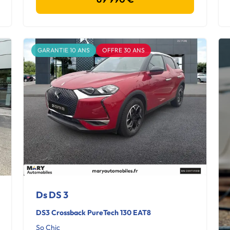
GARANTIE 10 ANS
OFFRE 30 ANS
Ds DS 3
DS3 Crossback PureTech 130 EAT8
So Chic