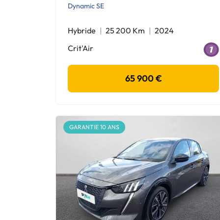
Dynamic SE
Hybride
25 200 Km
2024
Crit'Air
65 900 €
GARANTIE 10 ANS