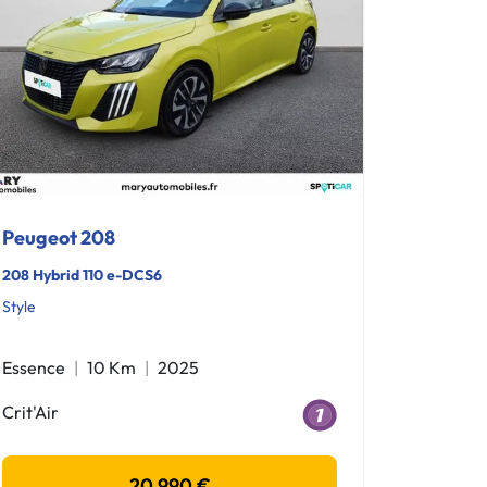
Peugeot 208
208 Hybrid 110 e-DCS6
Style
Essence
10 Km
2025
Crit'Air
20 990 €