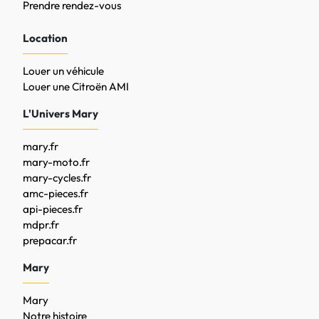
Prendre rendez-vous
Location
Louer un véhicule
Louer une Citroën AMI
L'Univers Mary
mary.fr
mary-moto.fr
mary-cycles.fr
amc-pieces.fr
api-pieces.fr
mdpr.fr
prepacar.fr
Mary
Mary
Notre histoire