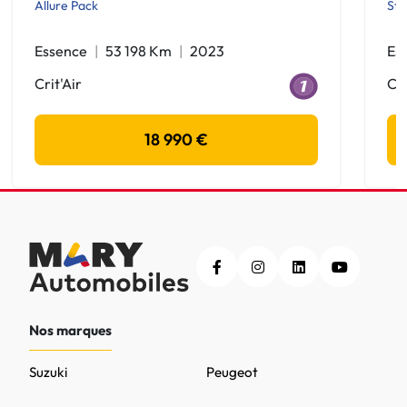
Allure Pack
Sty
Essence
53 198 Km
2023
Es
Crit'Air
Cri
18 990 €
Nos marques
Suzuki
Peugeot