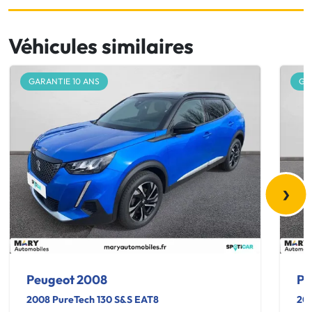
Véhicules similaires
GARANTIE 10 ANS
GA
›
Peugeot 2008
Pe
2008 PureTech 130 S&S EAT8
200