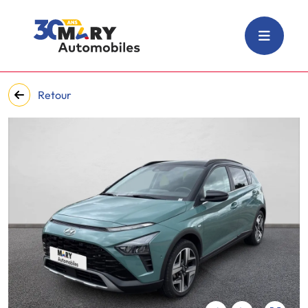
Retour
‹
›