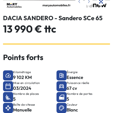
DACIA SANDERO - Sandero SCe 65
13 990 € ttc
Points forts
Kilométrage
Énergie
9 102 KM
Essence
Mise en circulation
Puissance réelle
03/2024
67 cv
Nombre de places
Nombre de portes
5
5
Boîte de vitesse
Couleur
Manuelle
Blanc