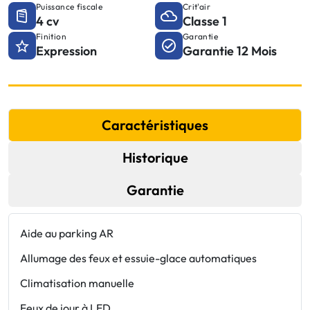
Puissance fiscale
Crit'air
4 cv
Classe 1
Finition
Garantie
Expression
Garantie 12 Mois
Caractéristiques
Historique
Garantie
Aide au parking AR
3
Allumage des feux et essuie-glace automatiques
A
Climatisation manuelle
A
Feux de jour à LED
A