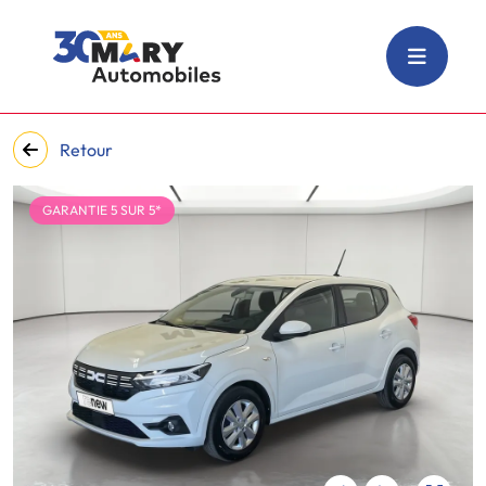
Retour
GARANTIE 5 SUR 5*
‹
›