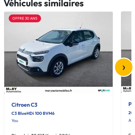
Véhicules similaires
OFFRE 30 ANS
›
Pe
Citroen C3
20
C3 BlueHDi 100 BVM6
Act
You