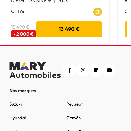
Es
Diesel
39 813 Km
2024
Cri
Crit'Air
15 490 €
13 490 €
- 2 000 €
Nos marques
Suzuki
Peugeot
Hyundai
Citroën