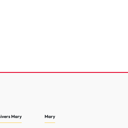
eTech 100 S&S BVM6
e
86 411 Km
2021
15 990 €
nivers Mary
Mary