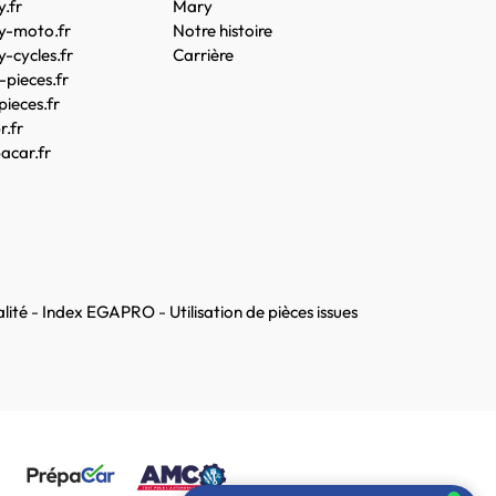
.fr
Mary
y-moto.fr
Notre histoire
-cycles.fr
Carrière
pieces.fr
pieces.fr
.fr
acar.fr
lité
-
Index EGAPRO
-
Utilisation de pièces issues