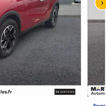
›
Peuge