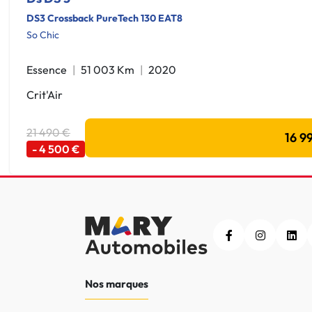
DS3 Crossback PureTech 130 EAT8
So Chic
Essence
51 003 Km
2020
Crit'Air
21 490 €
16 9
- 4 500 €
Nos marques