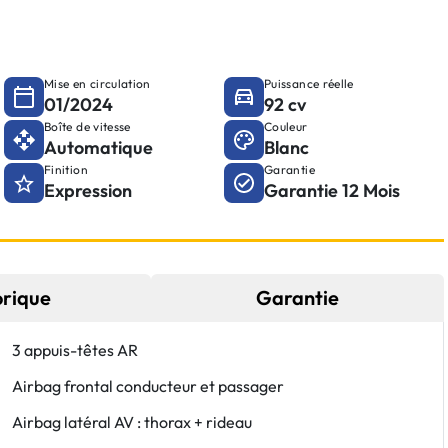
Mise en circulation
Puissance réelle
01/2024
92 cv
Boîte de vitesse
Couleur
Automatique
Blanc
Finition
Garantie
Expression
Garantie 12 Mois
orique
Garantie
3 appuis-têtes AR
Airbag frontal conducteur et passager
Airbag latéral AV : thorax + rideau