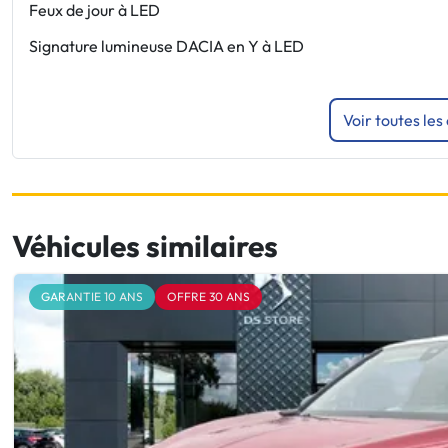
Feux de jour à LED
Signature lumineuse DACIA en Y à LED
Voir toutes les
Véhicules similaires
GARANTIE 10 ANS
OFFRE 30 ANS