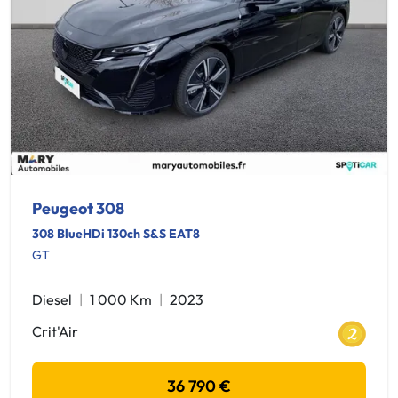
Peugeot 308
308 BlueHDi 130ch S&S EAT8
GT
Diesel
1 000 Km
2023
Crit'Air
36 790 €