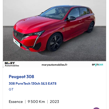
Peugeot 308
308 PureTech 130ch S&S EAT8
GT
Essence
9 500 Km
2023