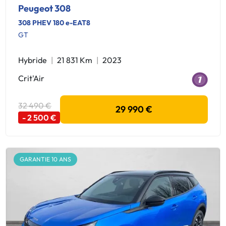
Peugeot 308
308 PHEV 180 e-EAT8
GT
Hybride
21 831 Km
2023
Crit'Air
32 490 €
29 990 €
- 2 500 €
GARANTIE 10 ANS