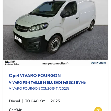
Opel VIVARO FOURGON
VIVARO FGN TAILLE M BLUEHDI 145 S&S BVM6
VIVARO FOURGON (03/2019-11/2023)
Diesel
30 040 Km
2023
Crit'Air