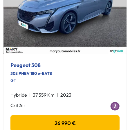
Peugeot 308
308 PHEV 180 e-EAT8
GT
Hybride
37 559 Km
2023
Crit'Air
26 990 €