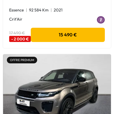
Essence
92 584 Km
2021
Crit'Air
17 490 €
15 490 €
- 2 000 €
OFFRE PREMIUM