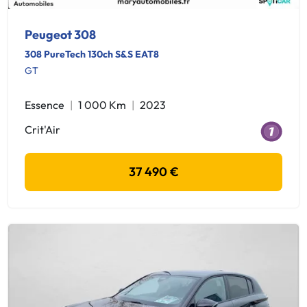
Peugeot 308
308 PureTech 130ch S&S EAT8
GT
Essence
1 000 Km
2023
Crit'Air
37 490 €