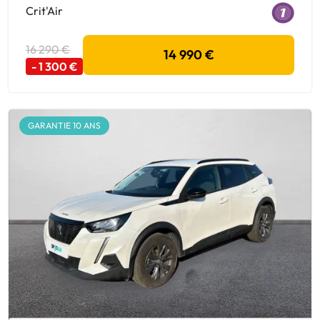
Crit'Air
16 290 €
14 990 €
- 1 300 €
GARANTIE 10 ANS