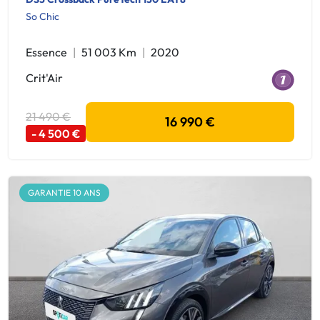
So Chic
Essence
51 003 Km
2020
Crit'Air
21 490 €
16 990 €
- 4 500 €
GARANTIE 10 ANS