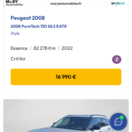
Peugeot 2008
2008 PureTech 130 S&S EAT8
Style
Essence
82 278 Km
2022
Crit'Air
16 990 €