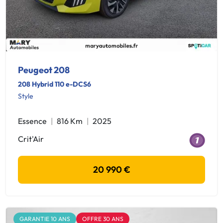
Peugeot 208
208 Hybrid 110 e-DCS6
Style
Essence
816 Km
2025
Crit'Air
20 990 €
GARANTIE 10 ANS
OFFRE 30 ANS