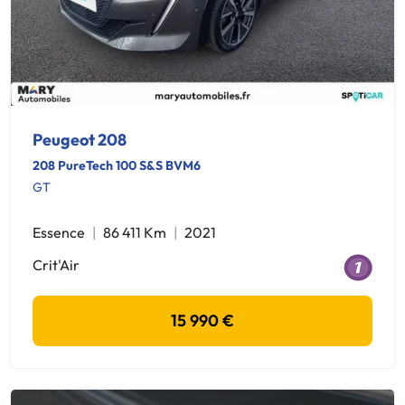
Peugeot 208
208 PureTech 100 S&S BVM6
GT
Essence
86 411 Km
2021
Crit'Air
15 990 €