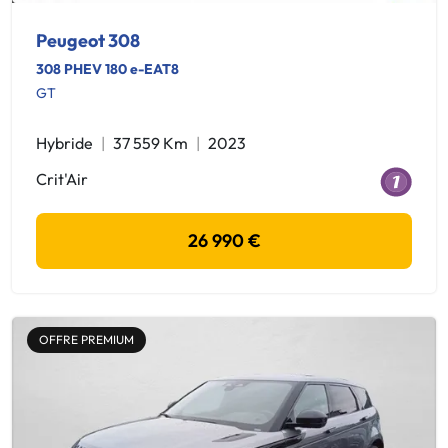
Peugeot 308
308 PHEV 180 e-EAT8
GT
Hybride
37 559 Km
2023
Crit'Air
26 990 €
OFFRE PREMIUM