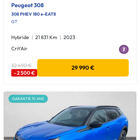
Peugeot 308
308 PHEV 180 e-EAT8
GT
Hybride
21 831 Km
2023
Crit'Air
32 490 €
29 990 €
- 2 500 €
GARANTIE 10 ANS