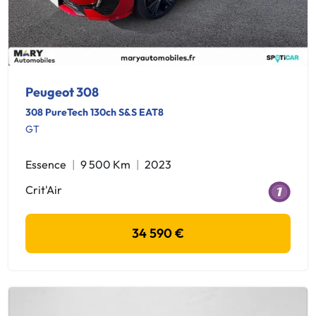
Peugeot 308
308 PureTech 130ch S&S EAT8
GT
Essence
9 500 Km
2023
Crit'Air
34 590 €