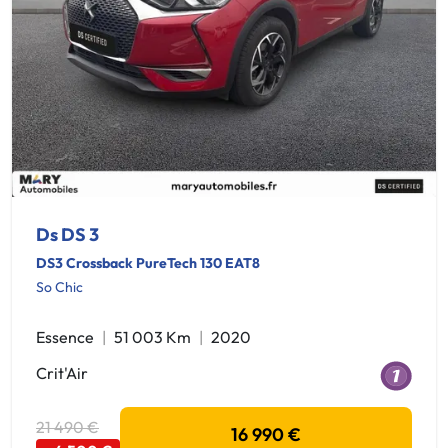
Ds DS 3
DS3 Crossback PureTech 130 EAT8
So Chic
Essence
51 003 Km
2020
Crit'Air
21 490 €
16 990 €