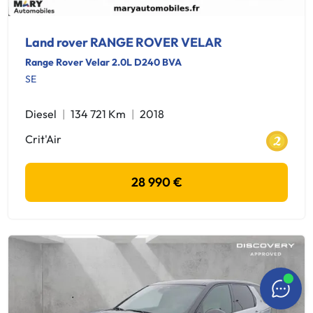
Land rover RANGE ROVER VELAR
Range Rover Velar 2.0L D240 BVA
SE
Diesel
134 721 Km
2018
Crit'Air
28 990 €