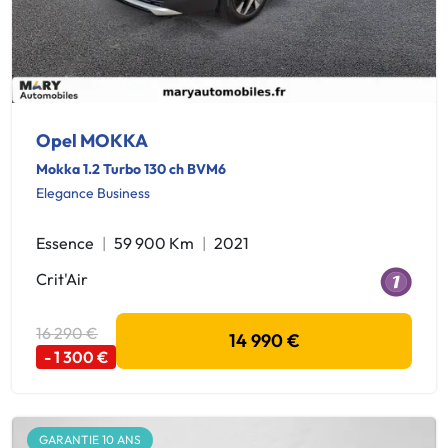
Opel MOKKA
Mokka 1.2 Turbo 130 ch BVM6
Elegance Business
Essence
59 900 Km
2021
Crit'Air
16 290 €
14 990 €
- 1 300 €
GARANTIE 10 ANS