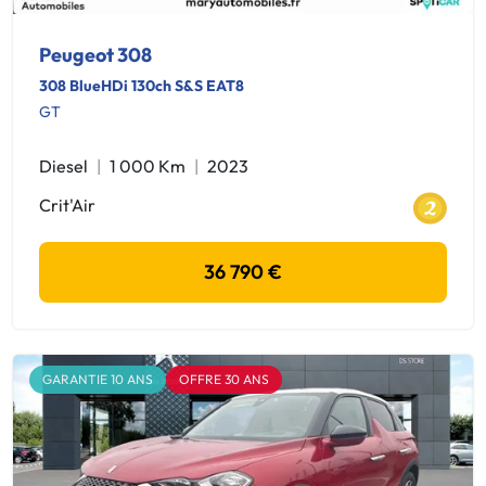
Peugeot 308
308 BlueHDi 130ch S&S EAT8
GT
Diesel
1 000 Km
2023
Crit'Air
36 790 €
GARANTIE 10 ANS
OFFRE 30 ANS