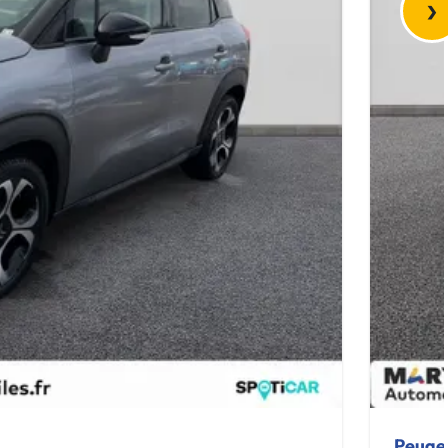
›
Peuge