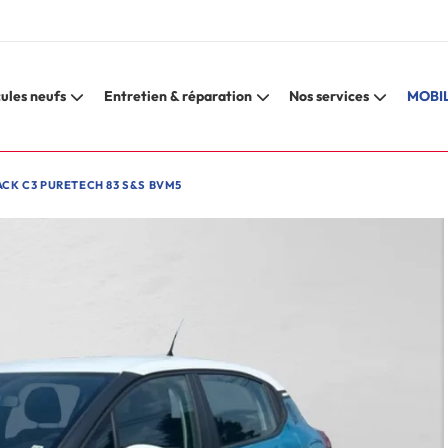
ules neufs
Entretien & réparation
Nos services
MOBIL
ACK C3 PURETECH 83 S&S BVM5