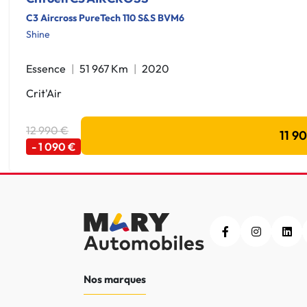
C3 Aircross PureTech 110 S&S BVM6
Shine
Essence
51 967 Km
2020
Crit'Air
12 990 €
11 9
- 1 090 €
Nos marques