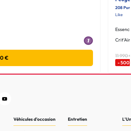
208 Pur
Like
Essenc
Crit'Air
11 990 
00 €
- 500
Véhicules d'occasion
Entretien
L'U