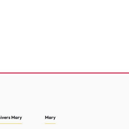
eTech 75 S&S BVM5
e
94 808 Km
2022
€
11 490 €
 €
nivers Mary
Mary