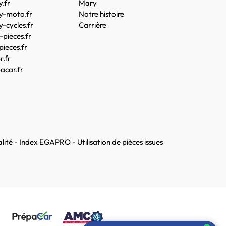
.fr
Mary
y-moto.fr
Notre histoire
-cycles.fr
Carrière
pieces.fr
pieces.fr
.fr
acar.fr
lité
-
Index EGAPRO
-
Utilisation de pièces issues