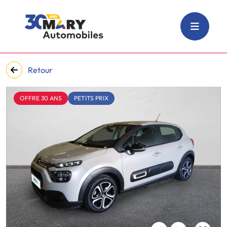
Retour
OFFRE 30 ANS
PETITS PRIX
‹
›