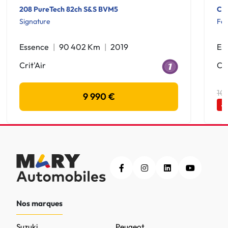
208 PureTech 82ch S&S BVM5
C3 
Signature
Fee
Essence
90 402 Km
2019
Es
Crit'Air
Cri
10
9 990 €
-
Nos marques
Suzuki
Peugeot