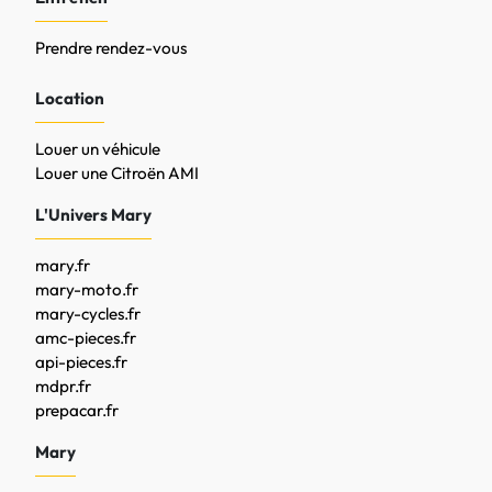
Prendre rendez-vous
Location
Louer un véhicule
Louer une Citroën AMI
L'Univers Mary
mary.fr
mary-moto.fr
mary-cycles.fr
amc-pieces.fr
api-pieces.fr
mdpr.fr
prepacar.fr
Mary