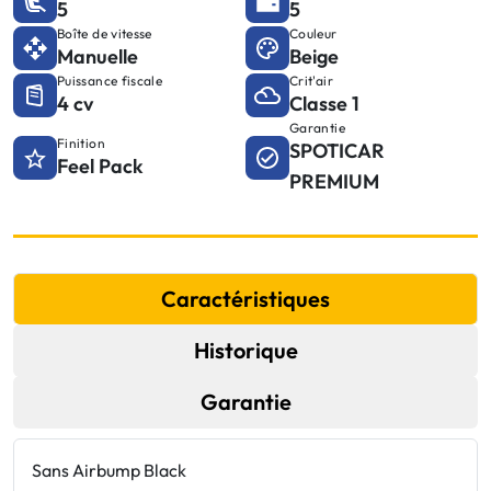
5
5
Boîte de vitesse
Couleur
Manuelle
Beige
Puissance fiscale
Crit'air
4 cv
Classe 1
Garantie
Finition
SPOTICAR
Feel Pack
PREMIUM
Caractéristiques
Historique
Garantie
Sans Airbump Black
P