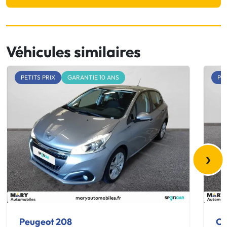
Véhicules similaires
PETITS PRIX
GARANTIE 10 ANS
PET
›
Peugeot 208
Ci