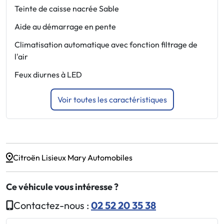
Teinte de caisse nacrée Sable
P
a
Aide au démarrage en pente
F
Climatisation automatique avec fonction filtrage de
A
l'air
d
Feux diurnes à LED
P
Voir toutes les caractéristiques
Citroën Lisieux Mary Automobiles
Ce véhicule vous intéresse ?
Contactez-nous :
02 52 20 35 38