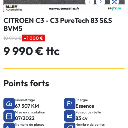
CITROEN C3 - C3 PureTech 83 S&S
BVM5
10 990 €
- 1 000 €
9 990 € ttc
Points forts
Kilométrage
Énergie
67 307 KM
Essence
Mise en circulation
Puissance réelle
07/2022
83 cv
Nombre de places
Nombre de portes