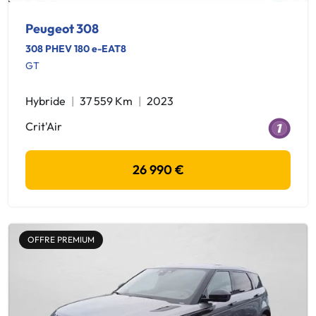
Peugeot 308
308 PHEV 180 e-EAT8
GT
Hybride
37 559 Km
2023
Crit'Air
26 990 €
OFFRE PREMIUM