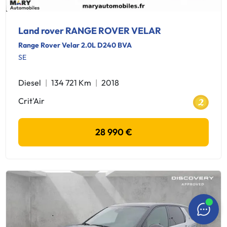
Land rover RANGE ROVER VELAR
Range Rover Velar 2.0L D240 BVA
SE
Diesel
134 721 Km
2018
Crit'Air
28 990 €