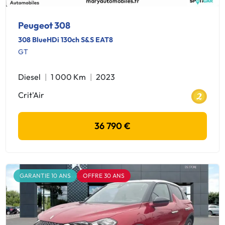
Peugeot 308
308 BlueHDi 130ch S&S EAT8
GT
Diesel
1 000 Km
2023
Crit'Air
36 790 €
GARANTIE 10 ANS
OFFRE 30 ANS