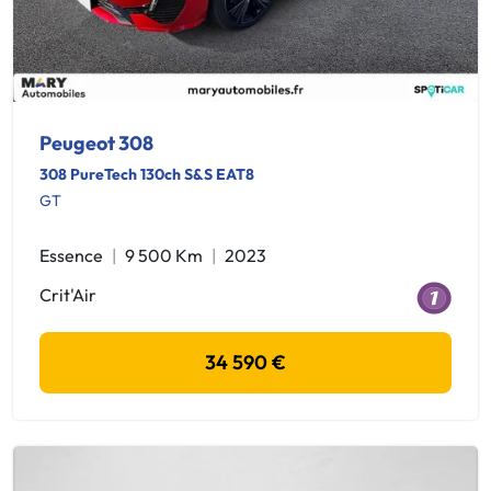
Peugeot 308
308 PureTech 130ch S&S EAT8
GT
Essence
9 500 Km
2023
Crit'Air
34 590 €