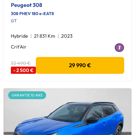
Peugeot 308
308 PHEV 180 e-EAT8
GT
Hybride
21 831 Km
2023
Crit'Air
32 490 €
29 990 €
- 2 500 €
GARANTIE 10 ANS