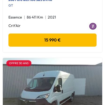
GT
Essence
86 411 Km
2021
Crit'Air
15 990 €
OFFRE 30 ANS