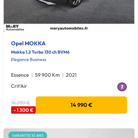
Opel MOKKA
Mokka 1.2 Turbo 130 ch BVM6
Elegance Business
Essence
59 900 Km
2021
Crit'Air
16 290 €
14 990 €
- 1 300 €
GARANTIE 10 ANS