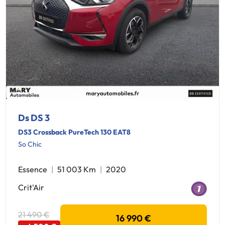
Ds DS 3
DS3 Crossback PureTech 130 EAT8
So Chic
Essence
51 003 Km
2020
Crit'Air
21 490 €
16 990 €