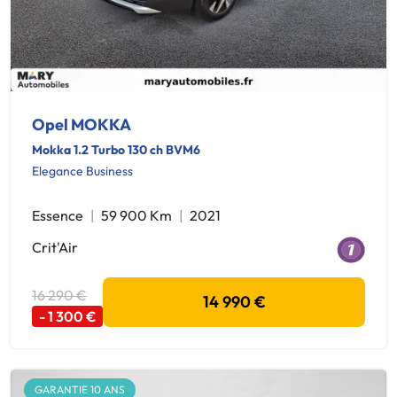
Opel MOKKA
Mokka 1.2 Turbo 130 ch BVM6
Elegance Business
Essence
59 900 Km
2021
Crit'Air
16 290 €
14 990 €
- 1 300 €
GARANTIE 10 ANS