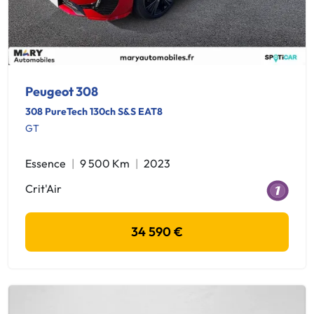
Peugeot 308
308 PureTech 130ch S&S EAT8
GT
Essence
9 500 Km
2023
Crit'Air
34 590 €