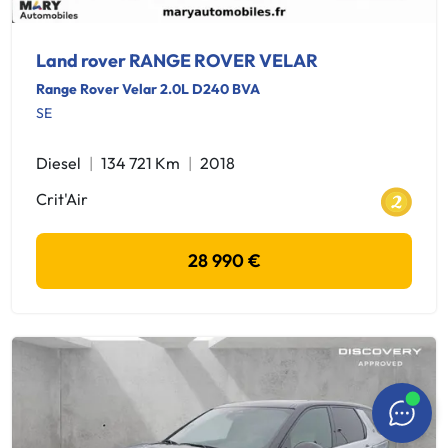
Land rover RANGE ROVER VELAR
Range Rover Velar 2.0L D240 BVA
SE
Diesel
134 721 Km
2018
Crit'Air
28 990 €