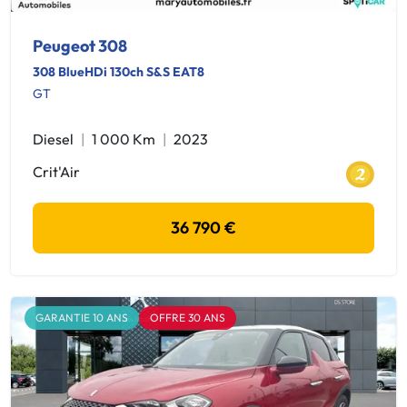
Peugeot 308
308 BlueHDi 130ch S&S EAT8
GT
Diesel
1 000 Km
2023
Crit'Air
36 790 €
GARANTIE 10 ANS
OFFRE 30 ANS