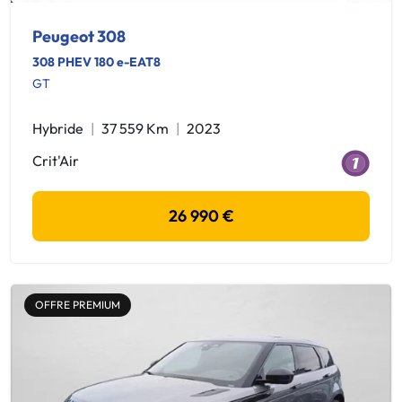
Peugeot 308
308 PHEV 180 e-EAT8
GT
Hybride
37 559 Km
2023
Crit'Air
26 990 €
OFFRE PREMIUM