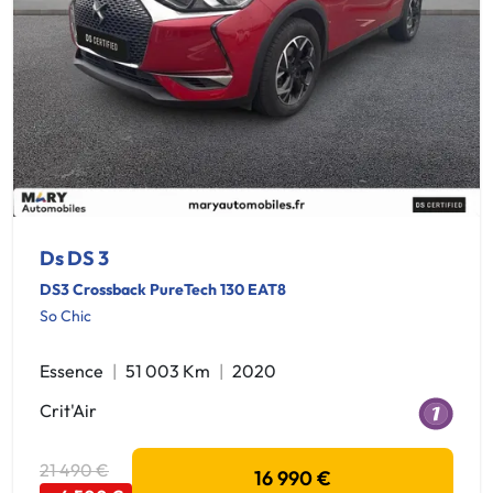
Ds DS 3
DS3 Crossback PureTech 130 EAT8
So Chic
Essence
51 003 Km
2020
Crit'Air
21 490 €
16 990 €