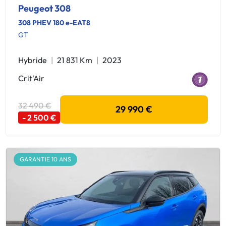
Peugeot 308
308 PHEV 180 e-EAT8
GT
Hybride
21 831 Km
2023
Crit'Air
32 490 €
29 990 €
- 2 500 €
GARANTIE 10 ANS