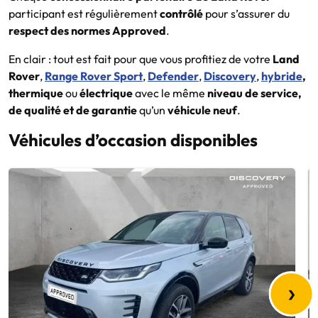
participant est régulièrement
contrôlé
pour s’assurer du
respect des normes Approved
.
En clair : tout est fait pour que vous profitiez de votre
Land
Rover
,
Range Rover Sport
,
Defender
,
Discovery
,
hybride
,
thermique
ou
électrique
avec le même
niveau de service,
de qualité et de garantie
qu’un
véhicule neuf
.
Véhicules d’occasion disponibles
›