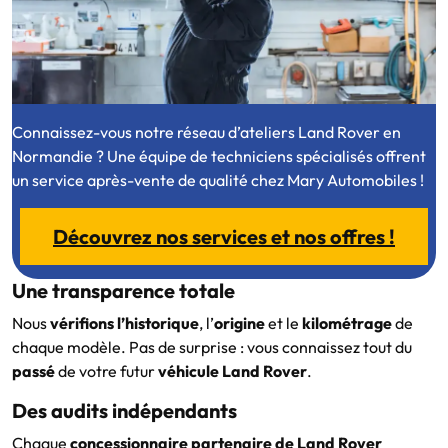
Connaissez-vous notre réseau d’ateliers Land Rover en
Normandie ? Une équipe de techniciens spécialisés offrent
un service après-vente de qualité chez Mary Automobiles !
Découvrez nos services et nos offres !
Une transparence totale
Nous
vérifions l’historique
, l’
origine
et le
kilométrage
de
chaque modèle. Pas de surprise : vous connaissez tout du
passé
de votre futur
véhicule Land Rover
.
Des audits indépendants
Chaque
concessionnaire partenaire de Land Rover