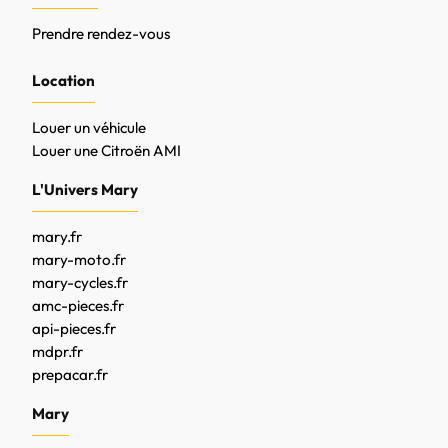
Prendre rendez-vous
Location
Louer un véhicule
Louer une Citroën AMI
L'Univers Mary
mary.fr
mary-moto.fr
mary-cycles.fr
amc-pieces.fr
api-pieces.fr
mdpr.fr
prepacar.fr
Mary