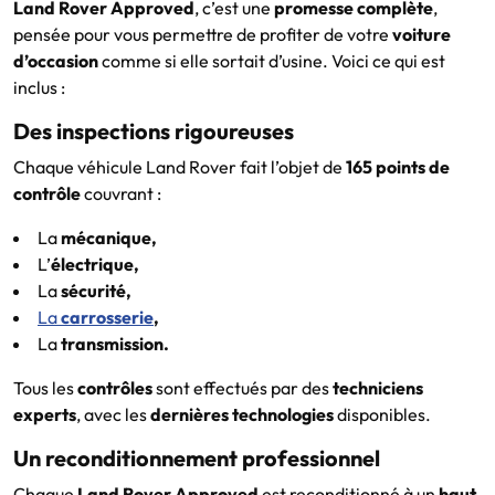
Land Rover Approved
, c’est une
promesse complète
,
pensée pour vous permettre de profiter de votre
voiture
d’occasion
comme si elle sortait d’usine. Voici ce qui est
inclus :
Des inspections rigoureuses
Chaque véhicule Land Rover fait l’objet de
165 points de
contrôle
couvrant :
La
mécanique,
L’
électrique,
La
sécurité,
La
carrosserie
,
La
transmission.
Tous les
contrôles
sont effectués par des
techniciens
experts
, avec les
dernières technologies
disponibles.
Un reconditionnement professionnel
Chaque
Land Rover Approved
est reconditionné à un
haut